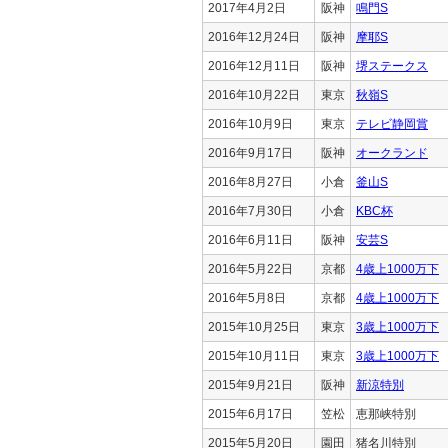
2017年4月2日
阪神
鳴門S
2016年12月24日
阪神
摩耶S
2016年12月11日
阪神
堺ステークス
2016年10月22日
東京
秋嶺S
2016年10月9日
東京
テレビ静岡賞
2016年9月17日
阪神
オークランド
2016年8月27日
小倉
釜山S
2016年7月30日
小倉
KBC杯
2016年6月11日
阪神
安芸S
2016年5月22日
京都
4歳上1000万下
2016年5月8日
京都
4歳上1000万下
2015年10月25日
東京
3歳上1000万下
2015年10月11日
東京
3歳上1000万下
2015年9月21日
阪神
新涼特別
2015年6月17日
笠松
恵那峡特別
2015年5月20日
園田
猪名川特別