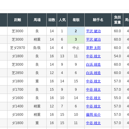
負担
距離
馬場
頭数
人気
着順
騎手名
馬
重量
芝3000
良
14
1
2
平沢 健治
60.0
4
芝3000
稍重
14
6
3
平沢 健治
60.0
4
芝ダ2970
良/良
14
4
中止
草野 太郎
60.0
4
ダ1800
良
16
13
11
中谷 雄太
54.0
4
芝3000
良
14
9
9
白浜 雄造
60.0
4
芝2850
良
12
4
6
白浜 雄造
60.0
4
ダ1800
重
16
14
15
中谷 雄太
57.0
4
ダ1700
良
15
9
9
中谷 雄太
57.0
4
ダ1600
良
16
10
14
中谷 雄太
55.0
4
ダ1400
稍重
12
7
6
中谷 雄太
57.0
4
ダ1600
稍重
16
15
10
藤岡 佑介
57.0
4
ダ1800
重
16
15
11
中谷 雄太
57.0
4