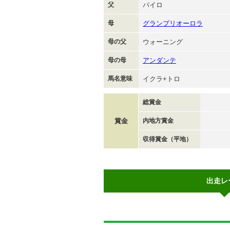
父
パイロ
母
グランプリオーロラ
母の父
ウォーニング
母の母
アンダンテ
馬名意味
イクラ+トロ
総賞金
賞金
内地方賞金
収得賞金（平地）
出走レ