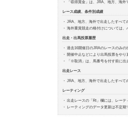
・
「収得賞金」は、JRA、地方、海
レース成績、条件別成績
・
JRA、地方、海外で出走したすべて
・
海外重賞競走の格付けについては、
出走・出馬投票履歴
・
過去16開催日のJRAのレースのみ
・
開催中止などにより出馬投票をやり
・
「※取消」は、馬番号を付す前に出
出走レース
・
JRA、地方、海外で出走したすべ
レーティング
・
出走レースの「Rt」欄には、レーテ
・
レーティングのデータ更新は不定期