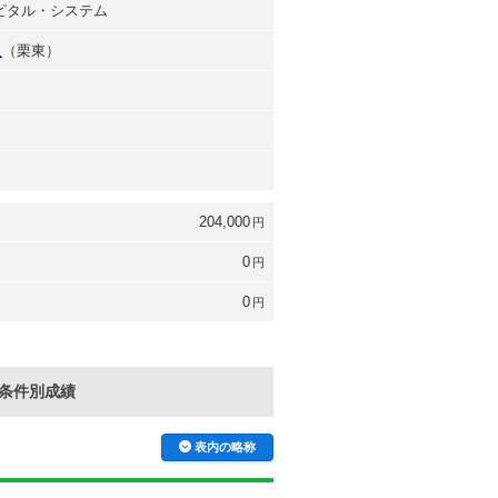
ャピタル・システム
人
（栗東）
204,000
円
0
円
0
円
条件別成績
表内の略称