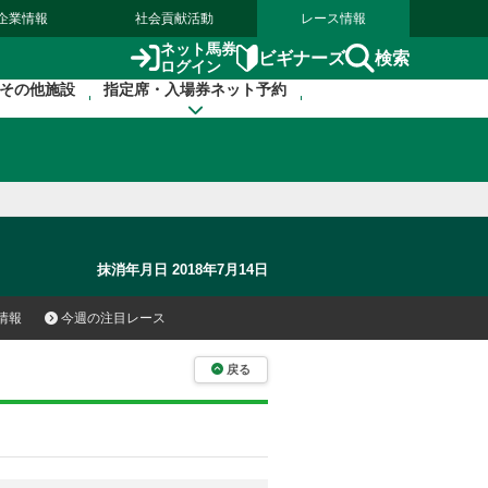
企業情報
社会貢献活動
レース情報
ネット馬券
検索
ビギナーズ
ログイン
その他施設
指定席・入場券ネット予約
抹消年月日 2018年7月14日
情報
今週の注目レース
戻る