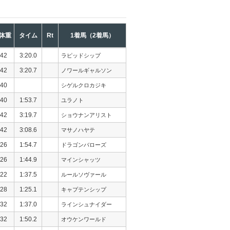
体重
タイム
Rt
1着馬（2着馬）
42
3:20.0
ラピッドシップ
42
3:20.7
ノワールギャルソン
40
シゲルクロカジキ
40
1:53.7
ユラノト
42
3:19.7
ショウナンアリスト
42
3:08.6
マサノハヤテ
26
1:54.7
ドラゴンバローズ
26
1:44.9
マインシャッツ
22
1:37.5
ルールソヴァール
28
1:25.1
キャプテンシップ
32
1:37.0
ラインシュナイダー
32
1:50.2
オウケンワールド