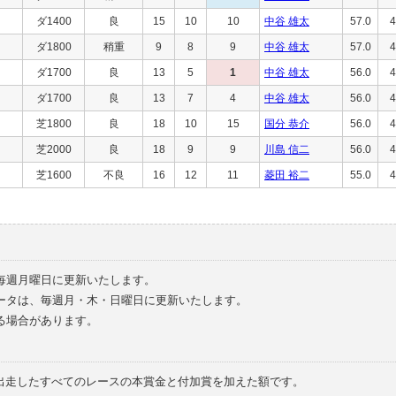
ダ1400
良
15
10
10
中谷 雄太
57.0
4
ダ1800
稍重
9
8
9
中谷 雄太
57.0
4
ダ1700
良
13
5
1
中谷 雄太
56.0
4
ダ1700
良
13
7
4
中谷 雄太
56.0
4
芝1800
良
18
10
15
国分 恭介
56.0
4
芝2000
良
18
9
9
川島 信二
56.0
4
芝1600
不良
16
12
11
菱田 裕二
55.0
4
毎週月曜日に更新いたします。
ータは、毎週月・木・日曜日に更新いたします。
る場合があります。
で出走したすべてのレースの本賞金と付加賞を加えた額です。