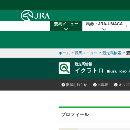
本文へ移動する
競馬メニュー
馬券・JRA-UMACA
ホーム
>
競馬メニュー
>
競走馬検索
>
競
競走馬情報
イクラトロ
Ikura Tor
開催お知らせ
出馬表
オッズ
プロフィール