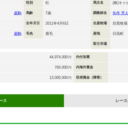
性別
牡
馬主名
(株)キ
産駒
馬齢
7歳
調教師名
矢作 芳
生年月日
2011年4月6日
生産牧場
目黒牧場
産駒
毛色
鹿毛
産地
日高町
取引市場
44,974,000
内付加賞
円
760,000
内海外賞金
円
13,000,000
収得賞金（障害）
円
ース
レース