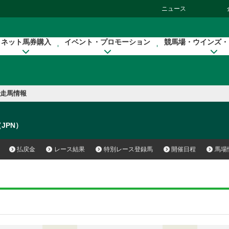
ニュース
ネット馬券購入
イベント・プロモーション
競馬場・ウインズ・
走馬情報
o（JPN）
払戻金
レース結果
特別レース登録馬
開催日程
馬場