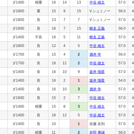
ダ1400
稍重
16
14
13
中谷 雄太
57.0
4
ダ1800
重
15
9
15
V.シュミノー
56.0
4
ダ1800
良
13
7
7
V.シュミノー
57.0
4
ダ1600
良
16
7
15
蛯名 正義
56.0
4
ダ1400
不良
16
5
11
蛯名 正義
57.0
4
ダ1800
良
12
4
5
中谷 雄太
57.0
4
ダ1700
良
15
4
2
酒井 学
56.0
4
ダ1700
良
16
12
2
中谷 雄太
57.0
4
ダ1400
良
16
10
9
坂井 瑠星
57.0
4
ダ1400
良
16
2
1
坂井 瑠星
54.0
4
ダ1400
良
16
10
3
酒井 学
57.0
4
ダ1600
良
15
2
7
中谷 雄太
57.0
4
ダ1400
稍重
15
8
3
中谷 雄太
57.0
4
ダ1400
良
16
12
5
中谷 雄太
57.0
4
ダ1400
良
10
1
佐藤 友則
57.0
4
ダ1400
稍重
11
2
岩田 康誠
56.0
4