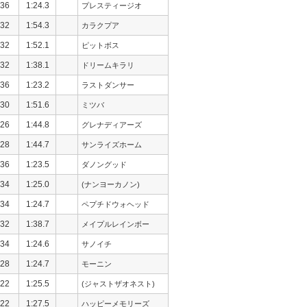
36
1:24.3
プレスティージオ
32
1:54.3
カラクプア
32
1:52.1
ピットボス
32
1:38.1
ドリームキラリ
36
1:23.2
ラストダンサー
30
1:51.6
ミツバ
26
1:44.8
グレナディアーズ
28
1:44.7
サンライズホーム
36
1:23.5
ダノングッド
34
1:25.0
(ナンヨーカノン)
34
1:24.7
ペプチドウォヘッド
32
1:38.7
メイプルレインボー
34
1:24.6
サノイチ
28
1:24.7
モーニン
22
1:25.5
(ジャストザオネスト)
22
1:27.5
ハッピーメモリーズ