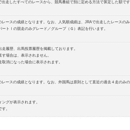
外で出走したすべてのレースから、競馬番組で別に定める方法で算定した額です
のレースの成績となります。なお、人気順成績は、JRAで出走したレースの
パートⅠの競走のみグレード／グループ（Ｇ）表記を行います。
の出走履歴、出馬投票履歴を掲載しております。
直す場合は、表示されません。
走取消になった場合に表示されます。
てのレースの成績となります。なお、外国馬は原則として直近の過去４走のみ
ィングが表示されます。
です。