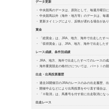
データ更新
・
中央競馬のデータは、原則として、毎週月曜日に
・
中央競馬以外（海外・地方等）のデータは、毎週
・
更新タイミングにより、反映が遅れる場合があり
賞金
・
「総賞金」は、JRA、地方、海外で出走したす
・
「収得賞金」は、JRA、地方、海外で出走した
レース成績、条件別成績
・
JRA、地方、海外で出走したすべてのレースの
・
海外重賞競走の格付けについては、パートⅠの競
出走・出馬投票履歴
・
過去16開催日のJRAのレースのみの出走履歴、
・
開催中止などにより出馬投票をやり直す場合は、
・
「※取消」は、馬番号を付す前に出走取消になっ
出走レース