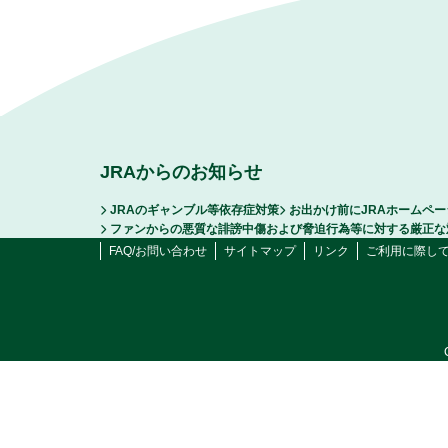
JRAからのお知らせ
JRAのギャンブル等依存症対策
お出かけ前にJRAホームペ
ファンからの悪質な誹謗中傷および脅迫行為等に対する厳正な
FAQ/お問い合わせ
サイトマップ
リンク
ご利用に際し