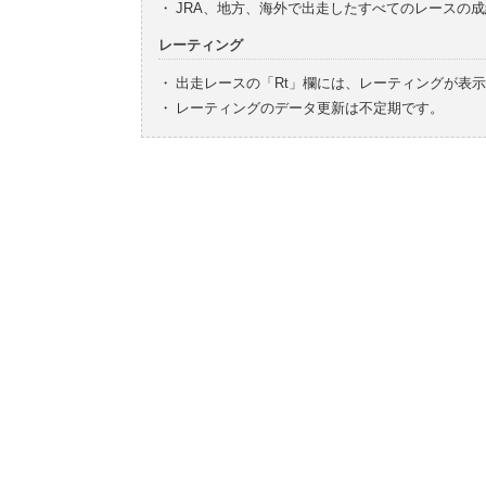
・
JRA、地方、海外で出走したすべてのレースの
レーティング
・
出走レースの「Rt」欄には、レーティングが表
・
レーティングのデータ更新は不定期です。