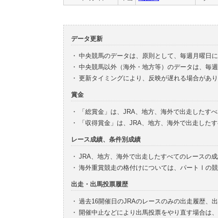
データ更新
・
中央競馬のデータは、原則として、毎週月曜日に
・
中央競馬以外（海外・地方等）のデータは、毎週
・
更新タイミングにより、反映が遅れる場合があり
賞金
・
「総賞金」は、JRA、地方、海外で出走したす
・
「収得賞金」は、JRA、地方、海外で出走した
レース成績、条件別成績
・
JRA、地方、海外で出走したすべてのレースの
・
海外重賞競走の格付けについては、パートⅠの競
出走・出馬投票履歴
・
過去16開催日のJRAのレースのみの出走履歴、
・
開催中止などにより出馬投票をやり直す場合は、