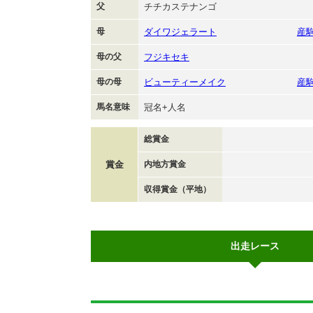
父
チチカステナンゴ
母
ダイワジェラート
産
母の父
フジキセキ
母の母
ビューティーメイク
産
馬名意味
冠名+人名
総賞金
賞金
内地方賞金
収得賞金（平地）
出走レース