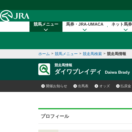
本文へ移動する
競馬メニュー
馬券・JRA-UMACA
ネット馬券
ホーム
>
競馬メニュー
>
競走馬検索
>
競走馬情報
競走馬情報
ダイワブレイディ
Daiwa Brad
開催お知らせ
出馬表
オッズ
払戻金
プロフィール