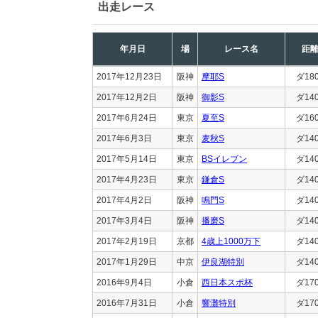
出走レース
年月日
場
レース名
距
2017年12月23日
阪神
摩耶S
ダ18
2017年12月2日
阪神
御影S
ダ14
2017年6月24日
東京
夏至S
ダ16
2017年6月3日
東京
麦秋S
ダ14
2017年5月14日
東京
BSイレブン
ダ14
2017年4月23日
東京
鎌倉S
ダ14
2017年4月2日
阪神
鳴門S
ダ14
2017年3月4日
阪神
播磨S
ダ14
2017年2月19日
京都
4歳上1000万下
ダ14
2017年1月29日
中京
伊良湖特別
ダ14
2016年9月4日
小倉
西日本スポ杯
ダ17
2016年7月31日
小倉
響灘特別
ダ17