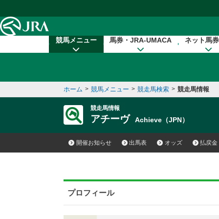
本文へ移動する
競馬メニュー
馬券・JRA-UMACA
ネット馬券
ホーム
>
競馬メニュー
>
競走馬検索
>
競走馬情報
競走馬情報
アチーヴ
Achieve（JPN）
開催お知らせ
出馬表
オッズ
払戻金
プロフィール