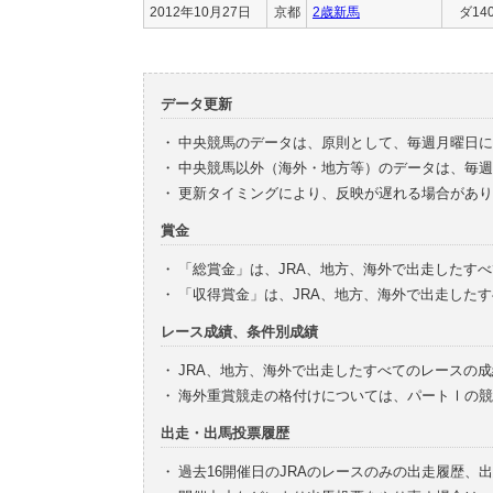
2012年10月27日
京都
2歳新馬
ダ14
データ更新
・
中央競馬のデータは、原則として、毎週月曜日に
・
中央競馬以外（海外・地方等）のデータは、毎週
・
更新タイミングにより、反映が遅れる場合があり
賞金
・
「総賞金」は、JRA、地方、海外で出走したす
・
「収得賞金」は、JRA、地方、海外で出走した
レース成績、条件別成績
・
JRA、地方、海外で出走したすべてのレースの
・
海外重賞競走の格付けについては、パートⅠの競
出走・出馬投票履歴
・
過去16開催日のJRAのレースのみの出走履歴、