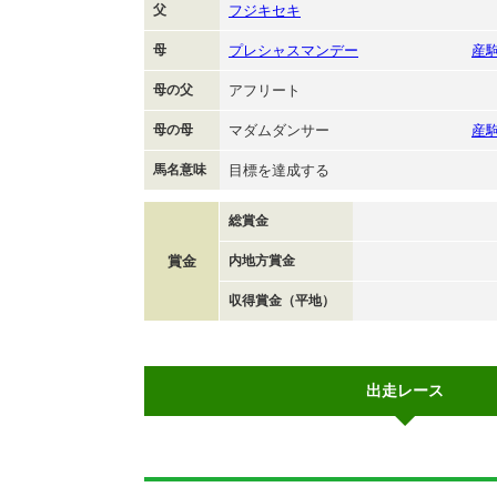
父
フジキセキ
母
プレシャスマンデー
産
母の父
アフリート
母の母
マダムダンサー
産
馬名意味
目標を達成する
総賞金
賞金
内地方賞金
収得賞金（平地）
出走レース