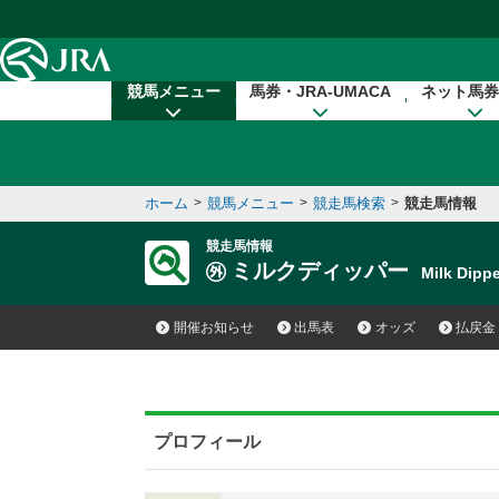
本文へ移動する
競馬メニュー
馬券・JRA-UMACA
ネット馬券
ホーム
>
競馬メニュー
>
競走馬検索
>
競走馬情報
競走馬情報
ミルクディッパー
Milk Dip
開催お知らせ
出馬表
オッズ
払戻金
プロフィール