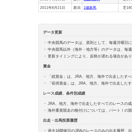
2011年8月21日
新潟
2歳新馬
芝18
データ更新
・
中央競馬のデータは、原則として、毎週月曜日に
・
中央競馬以外（海外・地方等）のデータは、毎週
・
更新タイミングにより、反映が遅れる場合があり
賞金
・
「総賞金」は、JRA、地方、海外で出走したす
・
「収得賞金」は、JRA、地方、海外で出走した
レース成績、条件別成績
・
JRA、地方、海外で出走したすべてのレースの
・
海外重賞競走の格付けについては、パートⅠの競
出走・出馬投票履歴
・
過去16開催日のJRAのレースのみの出走履歴、