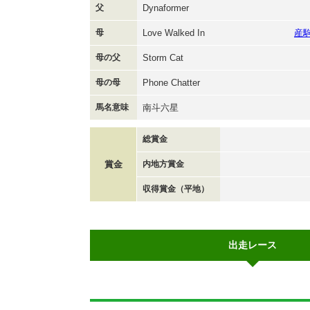
父
Dynaformer
母
Love Walked In
産
母の父
Storm Cat
母の母
Phone Chatter
馬名意味
南斗六星
総賞金
賞金
内地方賞金
収得賞金（平地）
出走レース