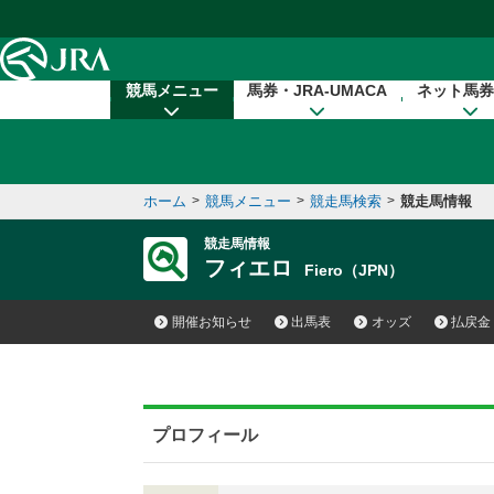
本文へ移動する
競馬メニュー
馬券・JRA-UMACA
ネット馬券
ホーム
>
競馬メニュー
>
競走馬検索
>
競走馬情報
競走馬情報
フィエロ
Fiero（JPN）
開催お知らせ
出馬表
オッズ
払戻金
プロフィール