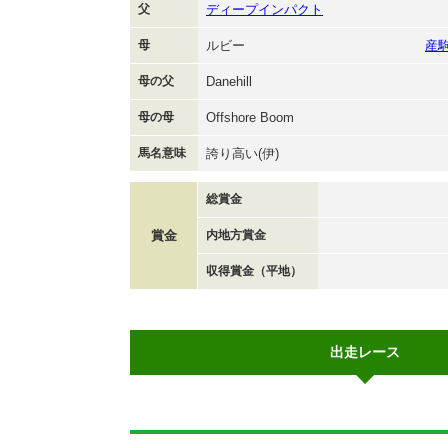
父
ディープインパクト
母
ルビー
産
母の父
Danehill
母の母
Offshore Boom
馬名意味
誇り高い(伊)
総賞金
賞金
内地方賞金
収得賞金（平地）
出走レース