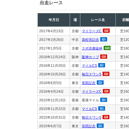
出走レース
年月日
場
レース名
距
2017年4月23日
京都
マイラーズC
芝16
2017年3月26日
中京
高松宮記念
芝12
2017年1月5日
京都
スポ京都金杯
芝16
2016年12月24日
阪神
阪神カップ
芝14
2016年11月20日
京都
マイルCS
芝16
2016年10月29日
京都
毎日スワンS
芝14
2016年6月5日
東京
安田記念
芝16
2016年4月24日
京都
マイラーズC
芝16
2015年12月13日
香港
香港マイル
芝16
2015年11月22日
京都
マイルCS
芝16
2015年10月31日
京都
毎日スワンS
芝14
2015年6月7日
東京
安田記念
芝16