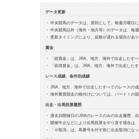
データ更新
・
中央競馬のデータは、原則として、毎週月曜日に
・
中央競馬以外（海外・地方等）のデータは、毎週
・
更新タイミングにより、反映が遅れる場合があり
賞金
・
「総賞金」は、JRA、地方、海外で出走したす
・
「収得賞金」は、JRA、地方、海外で出走した
レース成績、条件別成績
・
JRA、地方、海外で出走したすべてのレースの
・
海外重賞競走の格付けについては、パートⅠの競
出走・出馬投票履歴
・
過去16開催日のJRAのレースのみの出走履歴、
・
開催中止などにより出馬投票をやり直す場合は、
・
「※取消」は、馬番号を付す前に出走取消になっ