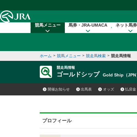
本文へ移動する
競馬メニュー
馬券・JRA-UMACA
ネット馬券
ホーム
>
競馬メニュー
>
競走馬検索
>
競走馬情報
競走馬情報
ゴールドシップ
Gold Ship（JP
開催お知らせ
出馬表
オッズ
払戻金
プロフィール