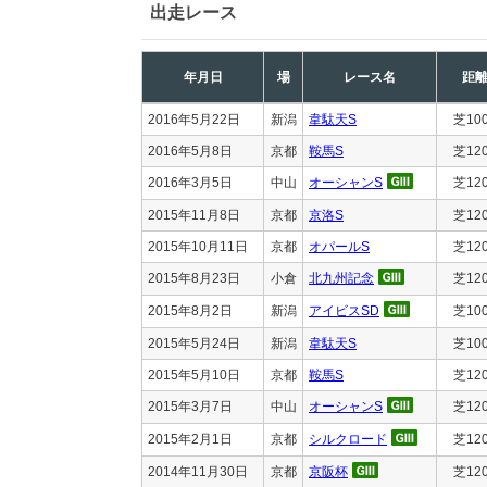
出走レース
年月日
場
レース名
距
2016年5月22日
新潟
韋駄天S
芝10
2016年5月8日
京都
鞍馬S
芝12
2016年3月5日
中山
オーシャンS
芝12
2015年11月8日
京都
京洛S
芝12
2015年10月11日
京都
オパールS
芝12
2015年8月23日
小倉
北九州記念
芝12
2015年8月2日
新潟
アイビスSD
芝10
2015年5月24日
新潟
韋駄天S
芝10
2015年5月10日
京都
鞍馬S
芝12
2015年3月7日
中山
オーシャンS
芝12
2015年2月1日
京都
シルクロード
芝12
2014年11月30日
京都
京阪杯
芝12