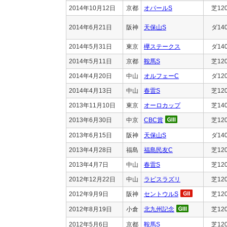
2014年10月12日
京都
オパールS
芝12
2014年6月21日
阪神
天保山S
ダ14
2014年5月31日
東京
欅ステークス
ダ14
2014年5月11日
京都
鞍馬S
芝12
2014年4月20日
中山
オルフェーC
ダ12
2014年4月13日
中山
春雷S
芝12
2013年11月10日
東京
オーロカップ
芝14
2013年6月30日
中京
CBC賞
芝12
2013年6月15日
阪神
天保山S
ダ14
2013年4月28日
福島
福島民友C
芝12
2013年4月7日
中山
春雷S
芝12
2012年12月22日
中山
ラピスラズリ
芝12
2012年9月9日
阪神
セントウルS
芝12
2012年8月19日
小倉
北九州記念
芝12
2012年5月6日
京都
鞍馬S
芝12