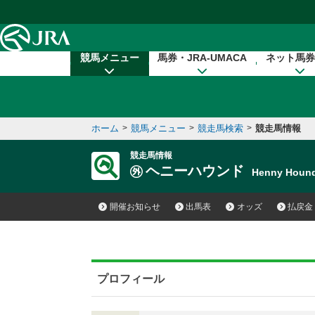
本文へ移動する
競馬メニュー
馬券・JRA-UMACA
ネット馬券
ホーム
>
競馬メニュー
>
競走馬検索
>
競走馬情報
競走馬情報
ヘニーハウンド
Henny Hou
開催お知らせ
出馬表
オッズ
払戻金
プロフィール