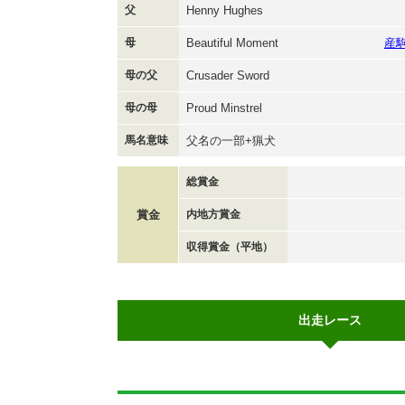
父
Henny Hughes
母
Beautiful Moment
産
母の父
Crusader Sword
母の母
Proud Minstrel
馬名意味
父名の一部+猟犬
総賞金
賞金
内地方賞金
収得賞金（平地）
出走レース