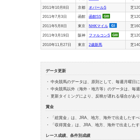
2011年10月8日
京都
オパールS
芝12
2011年7月3日
函館
函館SS
芝12
2011年5月8日
東京
NHKマイル
芝16
2011年3月19日
阪神
ファルコンS
芝12
2010年11月27日
東京
2歳新馬
芝14
データ更新
・
中央競馬のデータは、原則として、毎週月曜日に
・
中央競馬以外（海外・地方等）のデータは、毎週
・
更新タイミングにより、反映が遅れる場合があり
賞金
・
「総賞金」は、JRA、地方、海外で出走したす
・
「収得賞金」は、JRA、地方、海外で出走した
レース成績、条件別成績