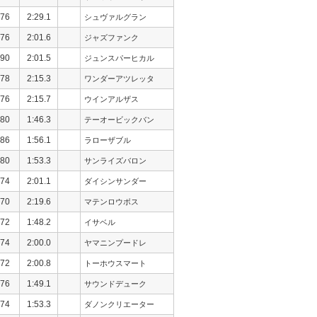
76
2:29.1
シュヴァルグラン
76
2:01.6
ジャズファンク
90
2:01.5
ジュンスパーヒカル
78
2:15.3
ワンダーアツレッタ
76
2:15.7
ウインアルザス
80
1:46.3
テーオービックバン
86
1:56.1
ラローザブル
80
1:53.3
サンライズバロン
74
2:01.1
ダイシンサンダー
70
2:19.6
マテンロウボス
72
1:48.2
イサベル
74
2:00.0
ヤマニンプードレ
72
2:00.8
トーホウスマート
76
1:49.1
サウンドデューク
74
1:53.3
ダノンクリエーター