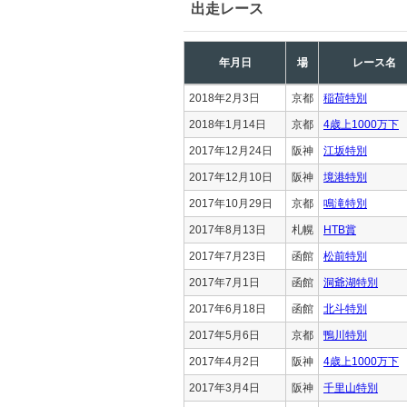
出走レース
年月日
場
レース名
2018年2月3日
京都
稲荷特別
2018年1月14日
京都
4歳上1000万下
2017年12月24日
阪神
江坂特別
2017年12月10日
阪神
境港特別
2017年10月29日
京都
鳴滝特別
2017年8月13日
札幌
HTB賞
2017年7月23日
函館
松前特別
2017年7月1日
函館
洞爺湖特別
2017年6月18日
函館
北斗特別
2017年5月6日
京都
鴨川特別
2017年4月2日
阪神
4歳上1000万下
2017年3月4日
阪神
千里山特別