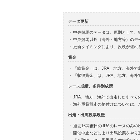
データ更新
・
中央競馬のデータは、原則として、
・
中央競馬以外（海外・地方等）のデ
・
更新タイミングにより、反映が遅れ
賞金
・
「総賞金」は、JRA、地方、海外
・
「収得賞金」は、JRA、地方、海
レース成績、条件別成績
・
JRA、地方、海外で出走したすべて
・
海外重賞競走の格付けについては、
出走・出馬投票履歴
・
過去16開催日のJRAのレースのみ
・
開催中止などにより出馬投票をやり