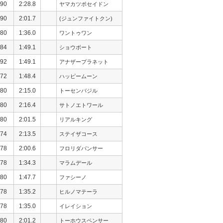
90
2:28.8
ヤマカツポセイドン
90
2:01.7
(ジュンファイトクン)
80
1:36.0
ワントゥワン
84
1:49.1
ショウボート
92
1:49.1
アナザープラネット
72
1:48.4
ハッピームーン
80
2:15.0
トーセンバジル
80
2:16.4
サトノエトワール
80
2:01.5
リアルキング
74
2:13.5
ステイザコース
78
2:00.6
フロリダパンサー
78
1:34.3
マラムデール
80
1:47.7
ファシーノ
78
1:35.2
ヒルノマテーラ
78
1:35.0
イレイション
80
2:01.2
トーホウスペンサー