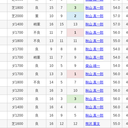
芝1800
良
15
7
3
秋山 真一郎
54.0
4
芝2000
重
10
9
2
秋山 真一郎
57.0
4
ダ1400
稍重
16
15
13
秋山 真一郎
57.0
4
ダ1700
不良
11
7
1
秋山 真一郎
56.0
4
ダ1800
不良
13
11
11
秋山 真一郎
55.0
4
ダ1700
良
9
8
8
秋山 真一郎
54.0
4
ダ1700
稍重
11
7
9
秋山 真一郎
54.0
4
ダ1700
良
10
5
9
柴山 雄一
54.0
4
ダ1700
良
13
3
1
秋山 真一郎
56.0
4
ダ1800
不良
14
5
7
秋山 真一郎
56.0
4
ダ1200
良
16
3
10
秋山 真一郎
56.0
4
ダ1200
良
16
3
3
秋山 真一郎
56.0
4
ダ1400
良
16
4
4
秋山 真一郎
56.0
4
ダ1200
良
16
9
5
秋山 真一郎
56.0
4
芝1600
良
16
12
12
熊沢 重文
55.0
4