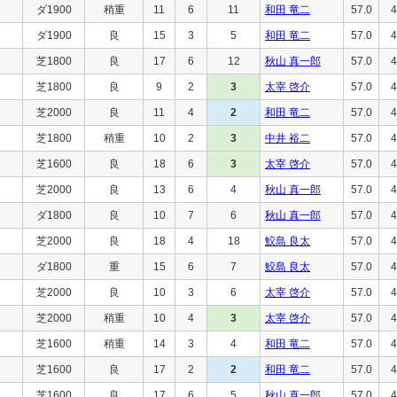
ダ1900
稍重
11
6
11
和田 竜二
57.0
4
ダ1900
良
15
3
5
和田 竜二
57.0
4
芝1800
良
17
6
12
秋山 真一郎
57.0
4
芝1800
良
9
2
3
太宰 啓介
57.0
4
芝2000
良
11
4
2
和田 竜二
57.0
4
芝1800
稍重
10
2
3
中井 裕二
57.0
4
芝1600
良
18
6
3
太宰 啓介
57.0
4
芝2000
良
13
6
4
秋山 真一郎
57.0
4
ダ1800
良
10
7
6
秋山 真一郎
57.0
4
芝2000
良
18
4
18
鮫島 良太
57.0
4
ダ1800
重
15
6
7
鮫島 良太
57.0
4
芝2000
良
10
3
6
太宰 啓介
57.0
4
芝2000
稍重
10
4
3
太宰 啓介
57.0
4
芝1600
稍重
14
3
4
和田 竜二
57.0
4
芝1600
良
17
2
2
和田 竜二
57.0
4
芝1600
良
17
6
5
秋山 真一郎
57.0
4