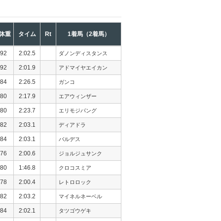
体重
タイム
Rt
1着馬（2着馬）
92
2:02.5
ダノンディスタンス
92
2:01.9
アドマイヤエイカン
84
2:26.5
ガンコ
80
2:17.9
エアウィンザー
80
2:23.7
エリモジパング
82
2:03.1
ディアドラ
84
2:03.1
バルデス
76
2:00.6
ジョルジュサンク
80
1:46.8
クロコスミア
78
2:00.4
レトロロック
82
2:03.2
マイネルネーベル
84
2:02.1
タツゴウゲキ