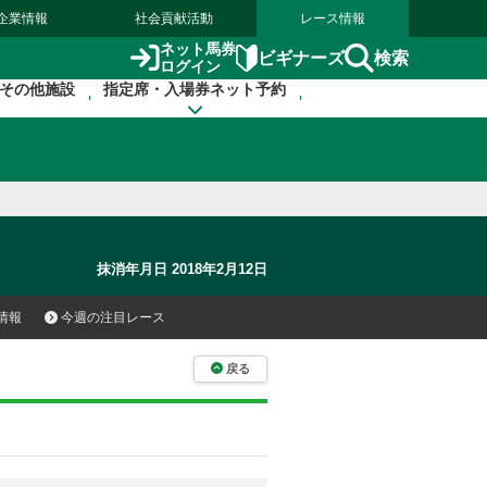
企業情報
社会貢献活動
レース情報
ネット馬券
検索
ビギナーズ
ログイン
その他施設
指定席・入場券ネット予約
抹消年月日 2018年2月12日
情報
今週の注目レース
戻る