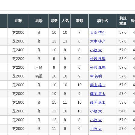
負担
距離
馬場
頭数
人気
着順
騎手名
馬
重量
芝2000
良
10
10
7
太宰 啓介
57.0
4
芝2000
良
13
13
6
太宰 啓介
57.0
4
芝2400
良
10
8
8
小牧 太
57.0
4
芝2200
良
9
9
9
松若 風馬
53.0
4
芝2200
不良
9
6
6
松若 風馬
57.0
4
芝2000
稍重
10
10
9
幸 英明
57.0
4
芝2000
良
10
10
10
柴山 雄一
57.0
4
芝2000
良
10
9
9
藤岡 康太
57.0
4
芝1800
良
15
11
10
藤岡 康太
53.0
4
芝2000
良
12
10
10
小牧 太
54.0
4
芝2000
良
12
8
8
小牧 太
57.0
4
芝2000
良
11
6
6
小牧 太
57.0
4