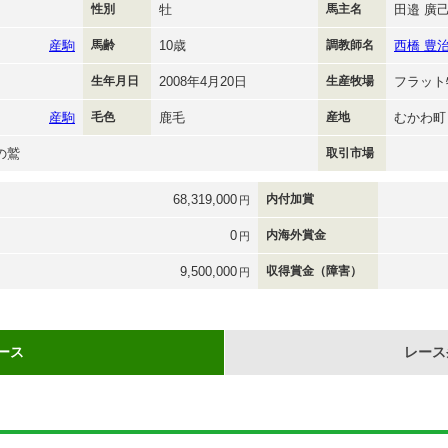
性別
牡
馬主名
田邉 廣
産駒
馬齢
10歳
調教師名
西橋 豊
生年月日
2008年4月20日
生産牧場
フラット
産駒
毛色
鹿毛
産地
むかわ町
の鷲
取引市場
68,319,000
内付加賞
円
0
内海外賞金
円
9,500,000
収得賞金（障害）
円
ース
レース