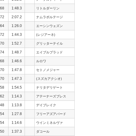
68
1:48.3
リトルダーリン
72
2:07.2
ナムラボルテージ
64
1:26.0
エーシンウェズン
72
1:44.3
(レジアーネ)
70
1:52.7
グリッターテイル
74
1:48.7
エイブルブラッド
68
1:46.6
ルロワ
70
1:47.8
セトノメジャー
70
1:47.3
(スズカアクシオ)
58
1:54.5
ナリタデリゲート
62
1:14.3
アテーナーズブレス
48
1:13.8
デイブレイク
54
1:27.8
フリーアズアバード
54
1:14.6
ウインミネルヴァ
50
1:37.3
ダコール