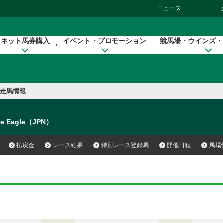
ニュース
ネット馬券購入
イベント・プロモーション
競馬場・ウインズ・
走馬情報
le Eagle（JPN）
払戻金
レース結果
特別レース登録馬
開催日程
馬場