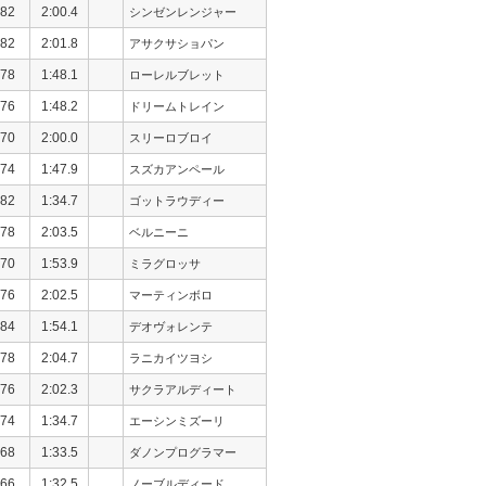
82
2:00.4
シンゼンレンジャー
82
2:01.8
アサクサショパン
78
1:48.1
ローレルブレット
76
1:48.2
ドリームトレイン
70
2:00.0
スリーロブロイ
74
1:47.9
スズカアンペール
82
1:34.7
ゴットラウディー
78
2:03.5
ベルニーニ
70
1:53.9
ミラグロッサ
76
2:02.5
マーティンボロ
84
1:54.1
デオヴォレンテ
78
2:04.7
ラニカイツヨシ
76
2:02.3
サクラアルディート
74
1:34.7
エーシンミズーリ
68
1:33.5
ダノンプログラマー
66
1:32.5
ノーブルディード