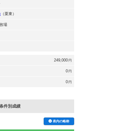
己
治
（栗東）
牧場
249,000
円
0
円
0
円
条件別成績
表内の略称