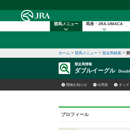
本文へ移動する
競馬メニュー
馬券・JRA-UMACA
ホーム
>
競馬メニュー
>
競走馬検索
>
競
競走馬情報
ダブルイーグル
Doub
開催お知らせ
出馬表
オッズ
プロフィール