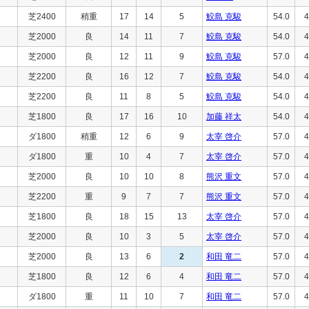
芝2400
稍重
17
14
5
鮫島 克駿
54.0
4
芝2000
良
14
11
7
鮫島 克駿
54.0
4
芝2000
良
12
11
9
鮫島 克駿
57.0
4
芝2200
良
16
12
7
鮫島 克駿
54.0
4
芝2200
良
11
8
5
鮫島 克駿
54.0
4
芝1800
良
17
16
10
加藤 祥太
54.0
4
ダ1800
稍重
12
6
9
太宰 啓介
57.0
4
ダ1800
重
10
4
7
太宰 啓介
57.0
4
芝2000
良
10
10
8
熊沢 重文
57.0
4
芝2200
重
9
7
7
熊沢 重文
57.0
4
芝1800
良
18
15
13
太宰 啓介
57.0
4
芝2000
良
10
3
5
太宰 啓介
57.0
4
芝2000
良
13
6
2
和田 竜二
57.0
4
芝1800
良
12
6
4
和田 竜二
57.0
4
ダ1800
重
11
10
7
和田 竜二
57.0
4