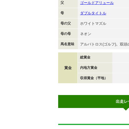
父
ゴールドアリュール
母
ダブルタイトル
母の父
ホワイトマズル
母の母
ネオン
馬名意味
アルバトロス(ゴルフ)。双頭
総賞金
賞金
内地方賞金
収得賞金（平地）
出走レ