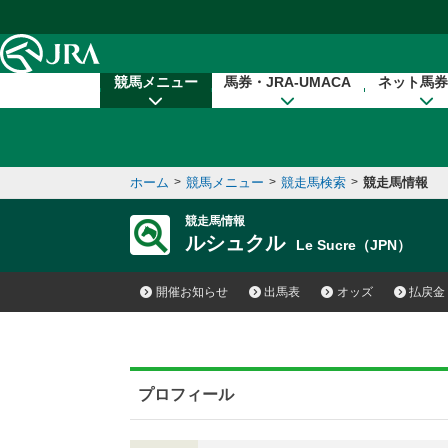
本文へ移動する
競馬メニュー
馬券・JRA-UMACA
ネット馬券
ホーム
>
競馬メニュー
>
競走馬検索
>
競走馬情報
競走馬情報
ルシュクル
Le Sucre（JPN）
開催お知らせ
出馬表
オッズ
払戻金
プロフィール