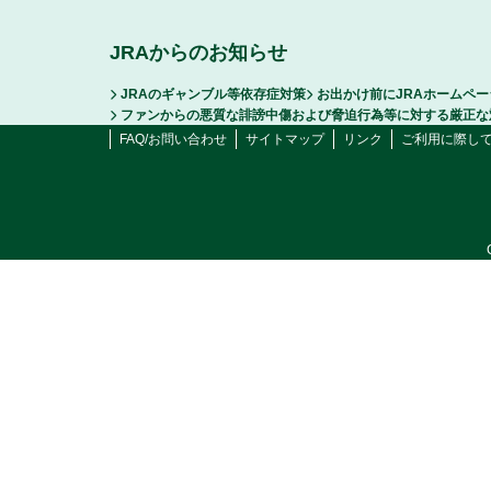
JRAからのお知らせ
JRAのギャンブル等依存症対策
お出かけ前にJRAホームペ
ファンからの悪質な誹謗中傷および脅迫行為等に対する厳正な
FAQ/お問い合わせ
サイトマップ
リンク
ご利用に際し