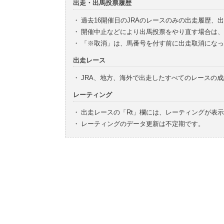
出走・出馬投票履歴
・
過去16開催日のJRAのレースのみの出走履歴、
・
開催中止などにより出馬投票をやり直す場合は、
・
「※取消」は、馬番号を付す前に出走取消になっ
出走レース
・
JRA、地方、海外で出走したすべてのレースの
レーティング
・
出走レースの「Rt」欄には、レーティングが表
・
レーティングのデータ更新は不定期です。