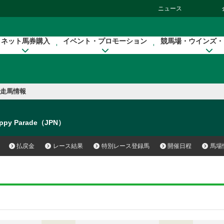
ニュース
ネット馬券購入
イベント・プロモーション
競馬場・ウインズ・
走馬情報
ppy Parade（JPN）
払戻金
レース結果
特別レース登録馬
開催日程
馬場