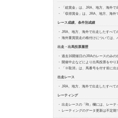
・
「総賞金」は、JRA、地方、海外
・
「収得賞金」は、JRA、地方、海
レース成績、条件別成績
・
JRA、地方、海外で出走したすべて
・
海外重賞競走の格付けについては、
出走・出馬投票履歴
・
過去16開催日のJRAのレースのみ
・
開催中止などにより出馬投票をやり
・
「※取消」は、馬番号を付す前に出
出走レース
・
JRA、地方、海外で出走したすべ
レーティング
・
出走レースの「Rt」欄には、レーテ
・
レーティングのデータ更新は不定期