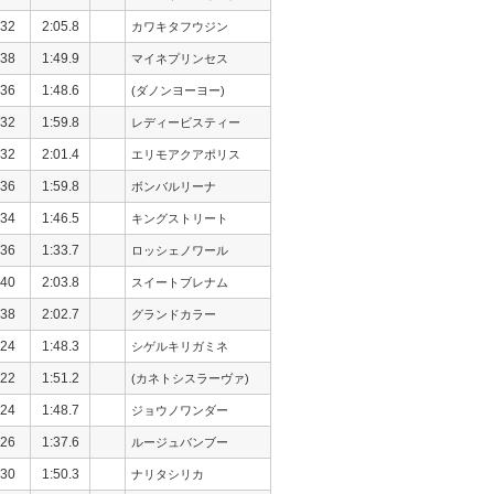
32
2:05.8
カワキタフウジン
38
1:49.9
マイネプリンセス
36
1:48.6
(ダノンヨーヨー)
32
1:59.8
レディービスティー
32
2:01.4
エリモアクアポリス
36
1:59.8
ボンバルリーナ
34
1:46.5
キングストリート
36
1:33.7
ロッシェノワール
40
2:03.8
スイートブレナム
38
2:02.7
グランドカラー
24
1:48.3
シゲルキリガミネ
22
1:51.2
(カネトシスラーヴァ)
24
1:48.7
ジョウノワンダー
26
1:37.6
ルージュバンブー
30
1:50.3
ナリタシリカ