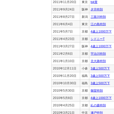
2011年11月20日
東京
tvk賞
2011年9月24日
阪神
夕月特別
2011年8月27日
新潟
三面川特別
2011年6月4日
東京
江の島特別
2011年5月7日
京都
4歳上1000万下
2011年4月23日
京都
シドニーT
2011年3月27日
阪神
4歳上1000万下
2011年2月6日
京都
宇治川特別
2011年1月10日
京都
北大路特別
2010年12月11日
小倉
3歳上500万下
2010年11月20日
福島
3歳上500万下
2010年10月30日
福島
3歳上500万下
2010年5月30日
京都
御室特別
2010年5月8日
京都
4歳上1000万下
2010年4月25日
京都
糺の森特別
2010年3月21日
中京
瀬戸特別