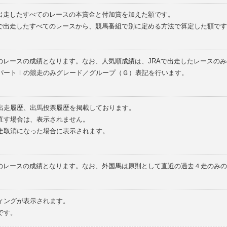
で出走したすべてのレースの本賞金と付加賞を加えた額です。
外で出走したすべてのレースから、競馬番組で別に定める方法で算定した額です
のレースの成績となります。なお、人気順成績は、JRAで出走したレースの
パートⅠの競走のみグレード／グループ（Ｇ）表記を行います。
の出走履歴、出馬投票履歴を掲載しております。
直す場合は、表示されません。
走取消になった場合に表示されます。
てのレースの成績となります。なお、外国馬は原則として直近の過去４走のみ
ィングが表示されます。
です。