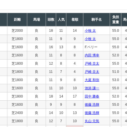
負担
距離
馬場
頭数
人気
着順
騎手名
馬
重量
芝2000
良
18
11
14
小牧 太
55.0
4
芝1800
良
11
9
9
小牧 太
55.0
4
芝1600
良
16
13
8
F.ベリー
55.0
4
芝1600
良
11
8
8
内田 博幸
52.0
4
芝1800
良
12
8
4
戸崎 圭太
55.0
4
芝1800
良
11
7
4
戸崎 圭太
51.0
4
芝1800
良
11
9
8
大庭 和弥
53.0
4
芝1600
良
11
10
10
池添 謙一
55.0
4
芝1800
良
18
14
17
田中 勝春
52.0
4
芝1600
良
9
9
8
後藤 浩輝
55.0
4
芝2400
良
14
10
13
後藤 浩輝
55.0
4
芝1800
良
12
7
10
丸山 元気
55.0
4