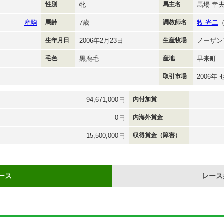
性別
牝
馬主名
馬場 幸
産駒
馬齢
7歳
調教師名
牧 光二
生年月日
2006年2月23日
生産牧場
ノーザン
毛色
黒鹿毛
産地
早来町
取引市場
2006年
94,671,000
内付加賞
円
0
内海外賞金
円
15,500,000
収得賞金（障害）
円
ース
レース