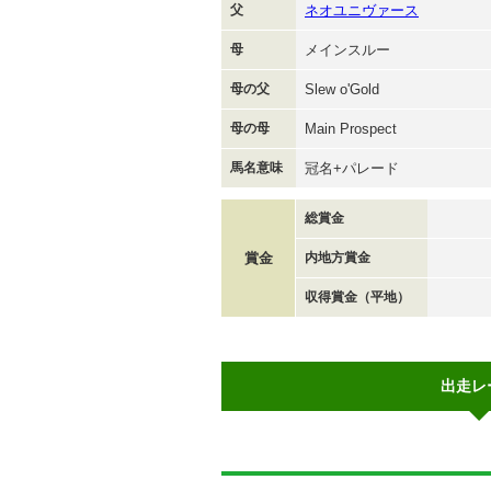
父
ネオユニヴァース
母
メインスルー
母の父
Slew o'Gold
母の母
Main Prospect
馬名意味
冠名+パレード
総賞金
賞金
内地方賞金
収得賞金（平地）
出走レ