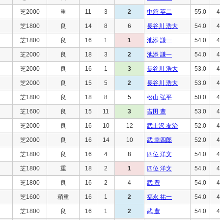
芝2000
重
11
3
2
中舘 英二
55.0
4
芝1800
良
14
8
6
長谷川 浩大
54.0
4
芝1800
良
16
1
1
池添 謙一
54.0
4
芝2000
良
18
3
2
池添 謙一
54.0
4
芝2000
良
16
1
3
長谷川 浩大
53.0
4
芝2000
良
15
5
2
長谷川 浩大
53.0
4
芝1800
良
18
8
5
松山 弘平
50.0
4
芝1600
良
15
11
3
吉田 豊
53.0
4
芝2000
良
16
10
12
武士沢 友治
52.0
4
芝2000
良
16
14
10
武 幸四郎
52.0
4
芝1800
良
16
4
8
四位 洋文
54.0
4
芝1800
重
18
2
1
四位 洋文
54.0
4
芝1800
良
16
2
4
武 豊
54.0
4
芝1600
稍重
16
1
2
福永 祐一
54.0
4
芝1800
良
16
1
2
武 豊
54.0
4