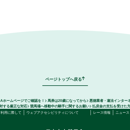
ページトップへ戻る
RAホームページでご確認を！
馬券は20歳になってから
悪徳業者・違法インター
対する厳正な対応
競馬場へ移動中の騎手に関するお願い
払戻金の支払を受けた
ご利用に際して
ウェブアクセシビリティについて
レース情報
ニュース