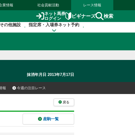
企業情報
社会貢献活動
レース情報
ネット馬券
検索
ビギナーズ
ログイン
その他施設
指定席・入場券ネット予約
抹消年月日 2013年7月17日
情報
今週の注目レース
戻る
産駒一覧