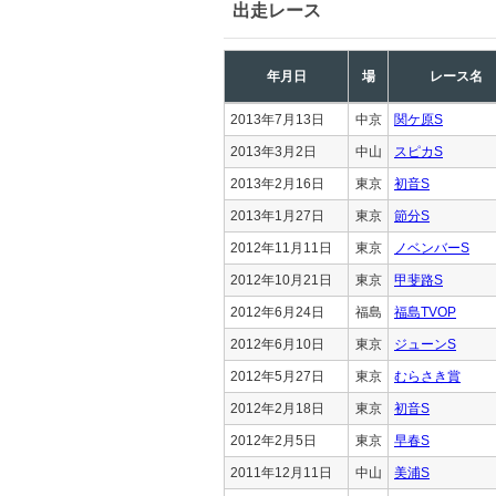
出走レース
年月日
場
レース名
2013年7月13日
中京
関ケ原S
2013年3月2日
中山
スピカS
2013年2月16日
東京
初音S
2013年1月27日
東京
節分S
2012年11月11日
東京
ノベンバーS
2012年10月21日
東京
甲斐路S
2012年6月24日
福島
福島TVOP
2012年6月10日
東京
ジューンS
2012年5月27日
東京
むらさき賞
2012年2月18日
東京
初音S
2012年2月5日
東京
早春S
2011年12月11日
中山
美浦S