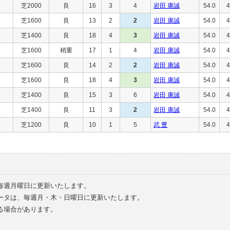
芝2000
良
16
3
4
岩田 康誠
54.0
4
芝1600
良
13
2
2
岩田 康誠
54.0
4
芝1400
良
18
4
3
岩田 康誠
54.0
4
芝1600
稍重
17
1
4
岩田 康誠
54.0
4
芝1600
良
14
2
2
岩田 康誠
54.0
4
芝1600
良
18
4
3
岩田 康誠
54.0
4
芝1400
良
15
3
6
岩田 康誠
54.0
4
芝1400
良
11
3
2
岩田 康誠
54.0
4
芝1200
良
10
1
5
武 豊
54.0
4
毎週月曜日に更新いたします。
ータは、毎週月・木・日曜日に更新いたします。
る場合があります。