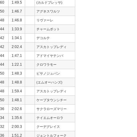
60
1:49.5
(カルドブレッサ)
50
1:46.7
アグネスワルツ
48
1:46.8
リヴァーレ
44
1:33.9
チャームポット
42
1:34.1
デコルテ
42
2:02.4
アスカトップレディ
44
1:47.1
アドマイヤテンバ
44
1:22.1
クロワラモー
50
1:48.3
ピサノジュバン
48
1:48.8
(エムオーハンズ)
48
1:59.4
アスカトップレディ
50
1:48.1
ケープタウンシチー
36
2:02.6
サクラローズマリー
34
1:35.6
テイエムオーロラ
32
2:00.3
クーデグレイス
36
1:51.2
ジェントルフォーク