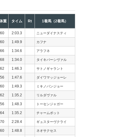
体重
タイム
Rt
1着馬（2着馬）
60
2:03.3
ニューダイナスティ
60
1:49.9
カフナ
66
1:34.6
アラフネ
68
1:34.0
タイキパーシヴァル
62
1:46.3
サトノギャラント
56
1:47.6
ダイワマッジョーレ
60
1:49.3
ミキノバンジョー
62
1:35.2
リルダヴァル
56
1:48.3
トーセンジャガー
64
1:35.2
チャームポット
70
2:28.4
ギュスターヴクライ
60
1:48.8
ネオサクセス