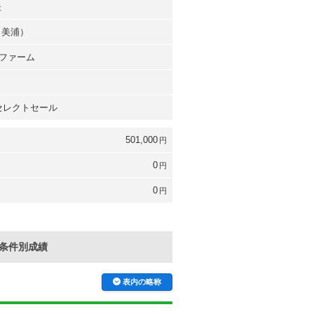
夫
（美浦）
ファーム
 セレクトセール
501,000
円
0
円
0
円
条件別成績
表内の略称