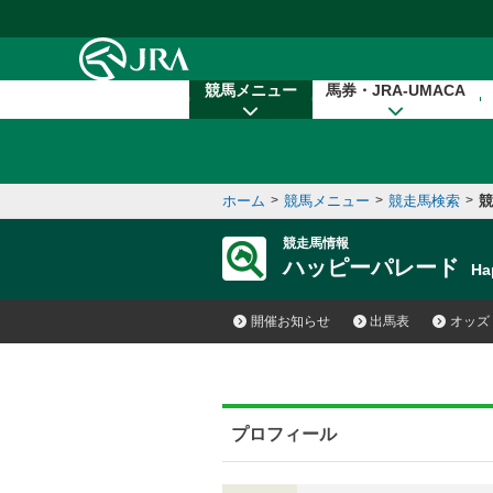
本文へ移動する
競馬メニュー
馬券・JRA-UMACA
ホーム
>
競馬メニュー
>
競走馬検索
>
競
競走馬情報
ハッピーパレード
Ha
開催お知らせ
出馬表
オッズ
プロフィール