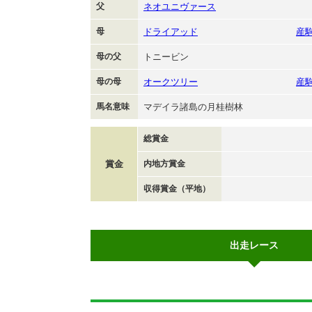
父
ネオユニヴァース
母
ドライアッド
産
母の父
トニービン
母の母
オークツリー
産
馬名意味
マデイラ諸島の月桂樹林
総賞金
賞金
内地方賞金
収得賞金（平地）
出走レース