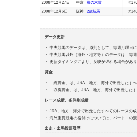
2008年12月27日
中京
樅の木賞
ダ17
2008年12月6日
阪神
2歳新馬
ダ14
データ更新
・
中央競馬のデータは、原則として、毎週月曜日に
・
中央競馬以外（海外・地方等）のデータは、毎週
・
更新タイミングにより、反映が遅れる場合があり
賞金
・
「総賞金」は、JRA、地方、海外で出走したす
・
「収得賞金」は、JRA、地方、海外で出走した
レース成績、条件別成績
・
JRA、地方、海外で出走したすべてのレースの
・
海外重賞競走の格付けについては、パートⅠの競
出走・出馬投票履歴