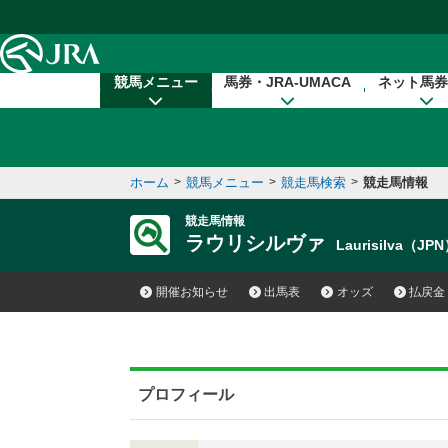
本文へ移動する
競馬メニュー
馬券・JRA-UMACA
ネット馬券
ホーム
>
競馬メニュー
>
競走馬検索
>
競走馬情報
競走馬情報
ラウリシルヴァ
Laurisilva（JP
開催お知らせ
出馬表
オッズ
払戻金
プロフィール