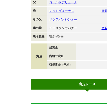
父
ゴールドアリュール
母
レッドヴィーナス
産
母の父
サクラバクシンオー
母の母
イースタンガバナー
産
馬名意味
冠名+到来
総賞金
賞金
内地方賞金
収得賞金（平地）
出走レース