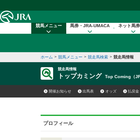
本文へ移動する
競馬メニュー
馬券・JRA-UMACA
ネット馬券
ホーム
>
競馬メニュー
>
競走馬検索
>
競走馬情報
競走馬情報
トップカミング
Top Coming（J
開催お知らせ
出馬表
オッズ
払戻金
プロフィール