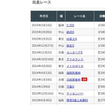
出走レース
年月日
場
レース名
距
2015年3月14日
阪神
仁川S
ダ20
2015年2月28日
中山
総武S
ダ18
2015年1月31日
東京
白富士S
芝20
2014年12月27日
中山
師走S
ダ18
2014年11月2日
京都
カシオペアS
芝18
2014年10月19日
東京
アイルランド
芝20
2014年4月26日
東京
メトロポリタ
芝24
2014年4月13日
福島
福島民報杯
芝20
2014年1月19日
京都
日経新春杯
芝24
2014年1月6日
京都
万葉S
芝30
2013年12月14日
中山
ディセンバー
芝18
2013年6月30日
福島
障害3歳上未勝利
芝27