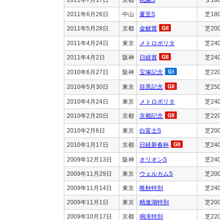
2011年6月26日
中山
夏至S
芝18
2011年5月28日
京都
金鯱賞
芝20
2011年4月24日
東京
メトロポリタ
芝24
2011年4月2日
阪神
日経賞
芝24
2010年6月27日
阪神
宝塚記念
芝22
2010年5月30日
東京
目黒記念
芝25
2010年4月24日
東京
メトロポリタ
芝24
2010年2月20日
京都
京都記念
芝22
2010年2月6日
東京
白富士S
芝20
2010年1月17日
京都
日経新春杯
芝24
2009年12月13日
阪神
オリオンS
芝24
2009年11月29日
東京
ウェルカムS
芝20
2009年11月14日
東京
晩秋特別
芝24
2009年11月1日
東京
精進湖特別
芝20
2009年10月17日
京都
鳴滝特別
芝22