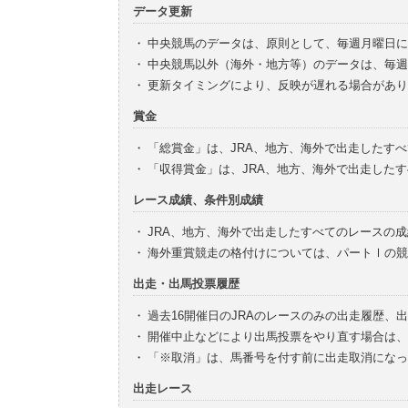
データ更新
・
中央競馬のデータは、原則として、毎週月曜日に
・
中央競馬以外（海外・地方等）のデータは、毎週
・
更新タイミングにより、反映が遅れる場合があり
賞金
・
「総賞金」は、JRA、地方、海外で出走したす
・
「収得賞金」は、JRA、地方、海外で出走した
レース成績、条件別成績
・
JRA、地方、海外で出走したすべてのレースの
・
海外重賞競走の格付けについては、パートⅠの競
出走・出馬投票履歴
・
過去16開催日のJRAのレースのみの出走履歴、
・
開催中止などにより出馬投票をやり直す場合は、
・
「※取消」は、馬番号を付す前に出走取消になっ
出走レース