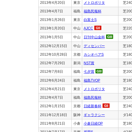
2013年4月20日
東京
メトロポリタ
芝24
2013年4月7日
福島
福島民報杯
芝20
2013年1月26日
東京
白富士S
芝20
2013年1月20日
中山
AJCC
芝22
2013年1月5日
中山
日刊中山金杯
芝20
2012年12月15日
中山
ディセンバー
芝18
2012年10月28日
京都
カシオペアS
芝18
2012年7月29日
新潟
NST賞
芝18
2012年7月8日
福島
七夕賞
芝20
2012年6月24日
福島
福島TVOP
芝18
2012年4月21日
東京
メトロポリタ
芝24
2012年4月7日
福島
福島民報杯
芝20
2012年1月15日
京都
日経新春杯
芝24
2011年12月18日
阪神
ギャラクシー
ダ14
2011年8月21日
小倉
小倉日経OP
芝18
2011年7月17日
京都
祇園S
ダ18