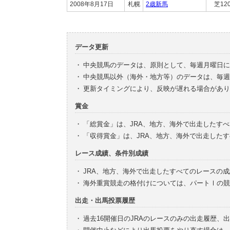
2008年8月17日
札幌
2歳新馬
芝12
データ更新
・
中央競馬のデータは、原則として、毎週月曜日に
・
中央競馬以外（海外・地方等）のデータは、毎週
・
更新タイミングにより、反映が遅れる場合があり
賞金
・
「総賞金」は、JRA、地方、海外で出走したす
・
「収得賞金」は、JRA、地方、海外で出走した
レース成績、条件別成績
・
JRA、地方、海外で出走したすべてのレースの
・
海外重賞競走の格付けについては、パートⅠの競
出走・出馬投票履歴
・
過去16開催日のJRAのレースのみの出走履歴、