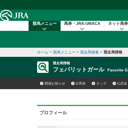
本文へ移動する
競馬メニュー
馬券・JRA-UMACA
ネット馬券
ホーム
>
競馬メニュー
>
競走馬検索
>
競走馬情報
競走馬情報
フェバリットガール
Favorite 
開催お知らせ
出馬表
オッズ
払戻金
プロフィール