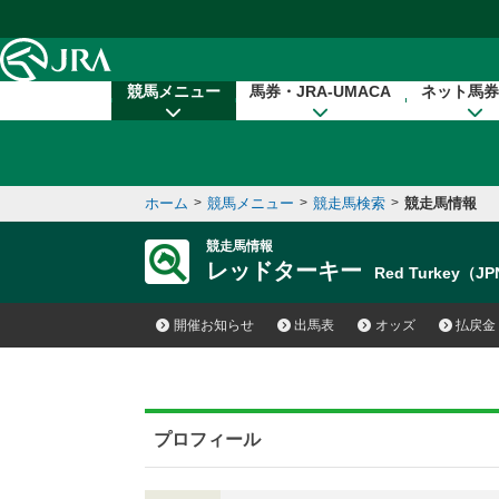
本文へ移動する
競馬メニュー
馬券・JRA-UMACA
ネット馬券
ホーム
>
競馬メニュー
>
競走馬検索
>
競走馬情報
競走馬情報
レッドターキー
Red Turkey（J
開催お知らせ
出馬表
オッズ
払戻金
プロフィール