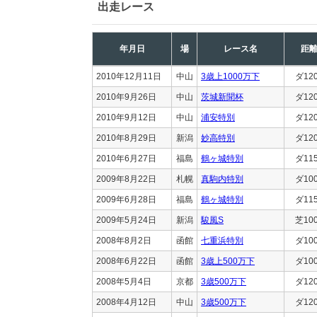
出走レース
年月日
場
レース名
距
2010年12月11日
中山
3歳上1000万下
ダ12
2010年9月26日
中山
茨城新聞杯
ダ12
2010年9月12日
中山
浦安特別
ダ12
2010年8月29日
新潟
妙高特別
ダ12
2010年6月27日
福島
鶴ヶ城特別
ダ11
2009年8月22日
札幌
真駒内特別
ダ10
2009年6月28日
福島
鶴ヶ城特別
ダ11
2009年5月24日
新潟
駿風S
芝10
2008年8月2日
函館
七重浜特別
ダ10
2008年6月22日
函館
3歳上500万下
ダ10
2008年5月4日
京都
3歳500万下
ダ12
2008年4月12日
中山
3歳500万下
ダ12