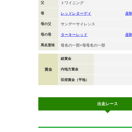
父
トワイニング
母
レッドレターデイ
産
母の父
サンデーサイレンス
母の母
ターキーレッド
産
馬名意味
母名の一部+母母名の一部
総賞金
賞金
内地方賞金
収得賞金（平地）
出走レース