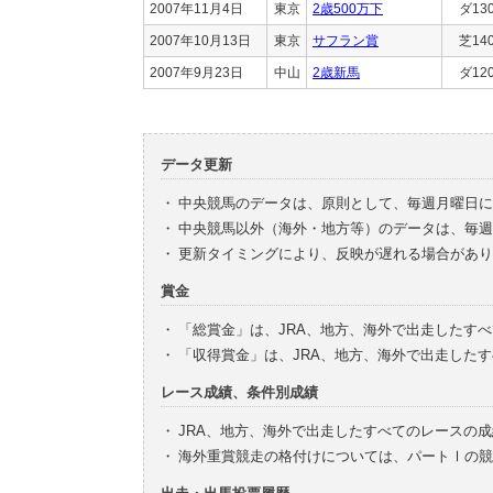
2007年11月4日
東京
2歳500万下
ダ13
2007年10月13日
東京
サフラン賞
芝14
2007年9月23日
中山
2歳新馬
ダ12
データ更新
・
中央競馬のデータは、原則として、毎週月曜日に
・
中央競馬以外（海外・地方等）のデータは、毎週
・
更新タイミングにより、反映が遅れる場合があり
賞金
・
「総賞金」は、JRA、地方、海外で出走したす
・
「収得賞金」は、JRA、地方、海外で出走した
レース成績、条件別成績
・
JRA、地方、海外で出走したすべてのレースの
・
海外重賞競走の格付けについては、パートⅠの競