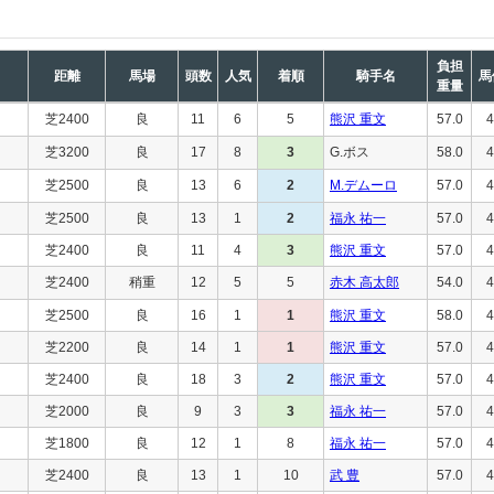
負担
距離
馬場
頭数
人気
着順
騎手名
馬
重量
芝2400
良
11
6
5
熊沢 重文
57.0
4
芝3200
良
17
8
3
G.ボス
58.0
4
芝2500
良
13
6
2
M.デムーロ
57.0
4
芝2500
良
13
1
2
福永 祐一
57.0
4
芝2400
良
11
4
3
熊沢 重文
57.0
4
芝2400
稍重
12
5
5
赤木 高太郎
54.0
4
芝2500
良
16
1
1
熊沢 重文
58.0
4
芝2200
良
14
1
1
熊沢 重文
57.0
4
芝2400
良
18
3
2
熊沢 重文
57.0
4
芝2000
良
9
3
3
福永 祐一
57.0
4
芝1800
良
12
1
8
福永 祐一
57.0
4
芝2400
良
13
1
10
武 豊
57.0
4