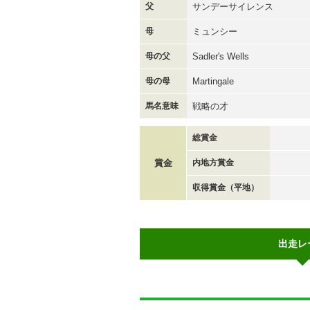
父
サンデーサイレンス
母
ミュンシー
母の父
Sadler's Wells
母の母
Martingale
馬名意味
戦略の才
総賞金
賞金
内地方賞金
収得賞金（平地）
出走レ