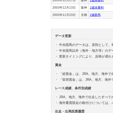
2003年12月27日
阪神
2歳未勝利
2003年12月13日
阪神
2歳未勝利
2003年11月23日
京都
2歳新馬
データ更新
・
中央競馬のデータは、原則として、
・
中央競馬以外（海外・地方等）のデ
・
更新タイミングにより、反映が遅れ
賞金
・
「総賞金」は、JRA、地方、海外
・
「収得賞金」は、JRA、地方、海
レース成績、条件別成績
・
JRA、地方、海外で出走したすべて
・
海外重賞競走の格付けについては、
出走・出馬投票履歴