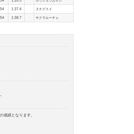
54
1:26.5
ホウシュウムサシ
54
1:37.4
ヌチグスイ
54
1:38.7
サクラルーチェ
。
みの成績となります。