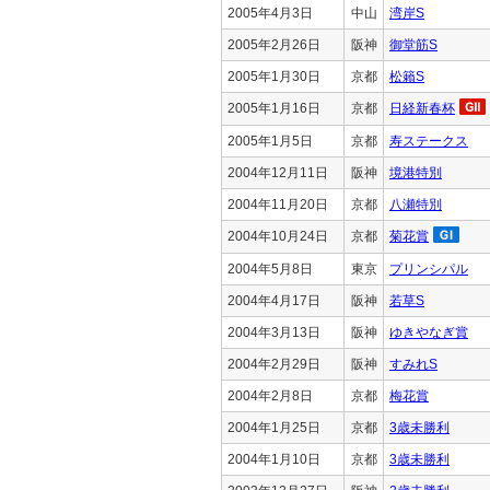
2005年4月3日
中山
湾岸S
2005年2月26日
阪神
御堂筋S
2005年1月30日
京都
松籟S
2005年1月16日
京都
日経新春杯
2005年1月5日
京都
寿ステークス
2004年12月11日
阪神
境港特別
2004年11月20日
京都
八瀬特別
2004年10月24日
京都
菊花賞
2004年5月8日
東京
プリンシパル
2004年4月17日
阪神
若草S
2004年3月13日
阪神
ゆきやなぎ賞
2004年2月29日
阪神
すみれS
2004年2月8日
京都
梅花賞
2004年1月25日
京都
3歳未勝利
2004年1月10日
京都
3歳未勝利