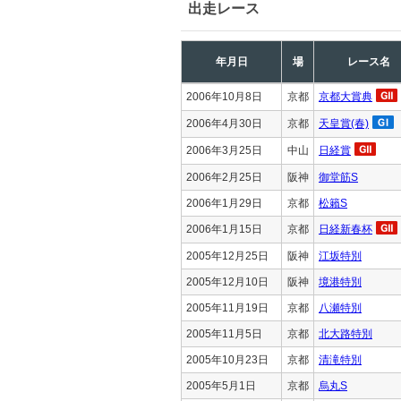
出走レース
年月日
場
レース名
2006年10月8日
京都
京都大賞典
2006年4月30日
京都
天皇賞(春)
2006年3月25日
中山
日経賞
2006年2月25日
阪神
御堂筋S
2006年1月29日
京都
松籟S
2006年1月15日
京都
日経新春杯
2005年12月25日
阪神
江坂特別
2005年12月10日
阪神
境港特別
2005年11月19日
京都
八瀬特別
2005年11月5日
京都
北大路特別
2005年10月23日
京都
清滝特別
2005年5月1日
京都
烏丸S