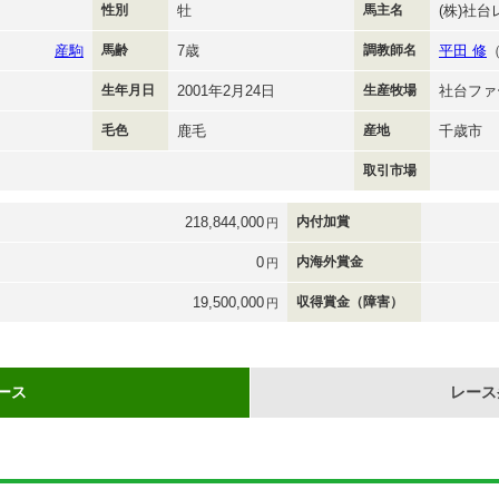
性別
牡
馬主名
(株)社
産駒
馬齢
7歳
調教師名
平田 修
生年月日
2001年2月24日
生産牧場
社台ファ
毛色
鹿毛
産地
千歳市
取引市場
218,844,000
内付加賞
円
0
内海外賞金
円
19,500,000
収得賞金（障害）
円
ース
レース