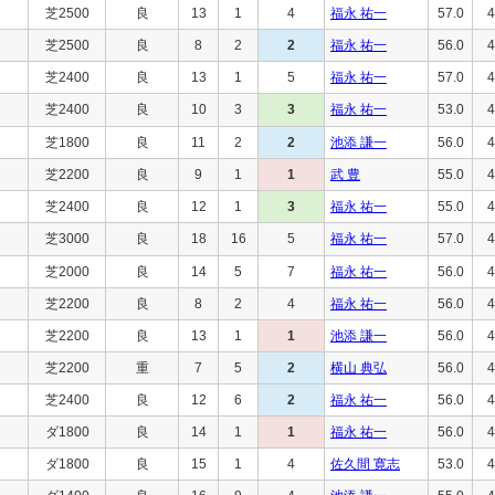
芝2500
良
13
1
4
福永 祐一
57.0
4
芝2500
良
8
2
2
福永 祐一
56.0
4
芝2400
良
13
1
5
福永 祐一
57.0
4
芝2400
良
10
3
3
福永 祐一
53.0
4
芝1800
良
11
2
2
池添 謙一
56.0
4
芝2200
良
9
1
1
武 豊
55.0
4
芝2400
良
12
1
3
福永 祐一
55.0
4
芝3000
良
18
16
5
福永 祐一
57.0
4
芝2000
良
14
5
7
福永 祐一
56.0
4
芝2200
良
8
2
4
福永 祐一
56.0
4
芝2200
良
13
1
1
池添 謙一
56.0
4
芝2200
重
7
5
2
横山 典弘
56.0
4
芝2400
良
12
6
2
福永 祐一
56.0
4
ダ1800
良
14
1
1
福永 祐一
56.0
4
ダ1800
良
15
1
4
佐久間 寛志
53.0
4