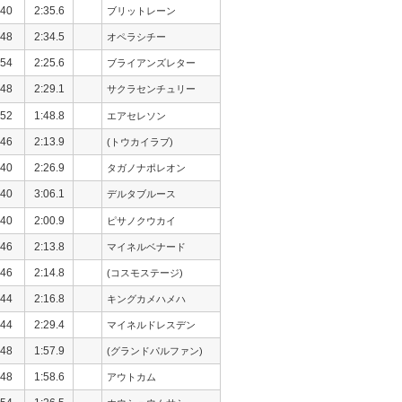
40
2:35.6
ブリットレーン
48
2:34.5
オペラシチー
54
2:25.6
ブライアンズレター
48
2:29.1
サクラセンチュリー
52
1:48.8
エアセレソン
46
2:13.9
(トウカイラブ)
40
2:26.9
タガノナポレオン
40
3:06.1
デルタブルース
40
2:00.9
ピサノクウカイ
46
2:13.8
マイネルベナード
46
2:14.8
(コスモステージ)
44
2:16.8
キングカメハメハ
44
2:29.4
マイネルドレスデン
48
1:57.9
(グランドパルファン)
48
1:58.6
アウトカム