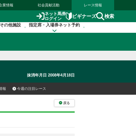
企業情報
社会貢献活動
レース情報
ネット馬券
検索
ビギナーズ
ログイン
その他施設
指定席・入場券ネット予約
抹消年月日 2008年4月18日
情報
今週の注目レース
戻る