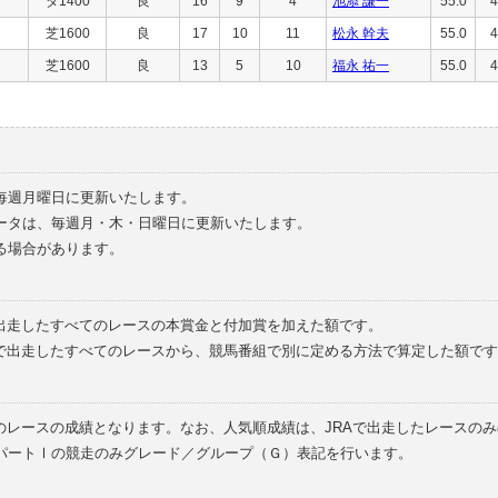
ダ1400
良
16
9
4
池添 謙一
55.0
4
芝1600
良
17
10
11
松永 幹夫
55.0
4
芝1600
良
13
5
10
福永 祐一
55.0
4
毎週月曜日に更新いたします。
ータは、毎週月・木・日曜日に更新いたします。
る場合があります。
で出走したすべてのレースの本賞金と付加賞を加えた額です。
外で出走したすべてのレースから、競馬番組で別に定める方法で算定した額です
のレースの成績となります。なお、人気順成績は、JRAで出走したレースの
パートⅠの競走のみグレード／グループ（Ｇ）表記を行います。