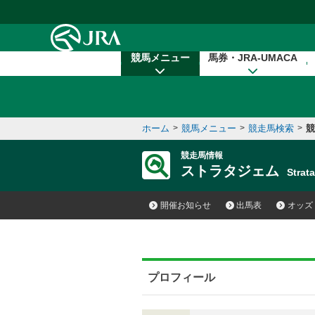
本文へ移動する
競馬メニュー
馬券・JRA-UMACA
ホーム
>
競馬メニュー
>
競走馬検索
>
競
競走馬情報
ストラタジェム
Stra
開催お知らせ
出馬表
オッズ
プロフィール