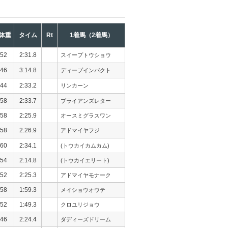
体重
タイム
Rt
1着馬（2着馬）
52
2:31.8
スイープトウショウ
46
3:14.8
ディープインパクト
44
2:33.2
リンカーン
58
2:33.7
ブライアンズレター
58
2:25.9
オースミグラスワン
58
2:26.9
アドマイヤフジ
60
2:34.1
(トウカイカムカム)
54
2:14.8
(トウカイエリート)
52
2:25.3
アドマイヤモナーク
58
1:59.3
メイショウオウテ
52
1:49.3
クロユリジョウ
46
2:24.4
ダディーズドリーム