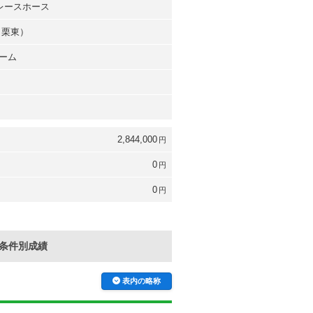
台レースホース
（栗東）
ーム
2,844,000
円
0
円
0
円
条件別成績
表内の略称