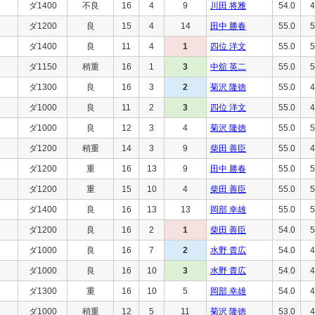
ダ1400
不良
16
4
9
川田 将雅
54.0
4
ダ1200
良
15
4
14
田中 勝春
55.0
5
ダ1400
良
11
4
1
四位 洋文
55.0
5
ダ1150
稍重
16
1
3
中舘 英二
55.0
5
ダ1300
良
16
3
2
菊沢 隆徳
55.0
4
ダ1000
良
11
2
3
四位 洋文
55.0
4
ダ1000
良
12
3
4
菊沢 隆徳
55.0
5
ダ1200
稍重
14
3
9
柴田 善臣
55.0
4
ダ1200
重
16
13
9
田中 勝春
55.0
5
ダ1200
重
15
10
4
柴田 善臣
55.0
5
ダ1400
良
16
13
13
岡部 幸雄
55.0
5
ダ1200
良
16
2
1
柴田 善臣
54.0
5
ダ1000
良
16
7
2
水野 貴広
54.0
4
ダ1000
良
16
10
3
水野 貴広
54.0
4
ダ1300
重
16
10
5
岡部 幸雄
54.0
4
ダ1000
稍重
12
5
11
菊沢 隆徳
53.0
4