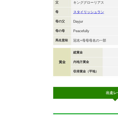
父
キンググローリアス
母
スタイリッシュラン
母の父
Dayjur
母の母
Peacefully
馬名意味
冠名+母母母名の一部
総賞金
賞金
内地方賞金
収得賞金（平地）
出走レ