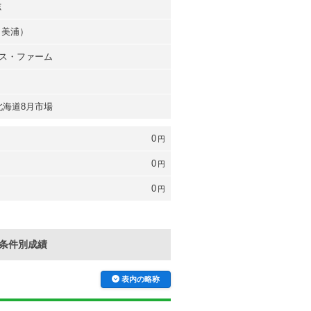
志
（美浦）
ス・ファーム
 北海道8月市場
0
円
0
円
0
円
条件別成績
表内の略称