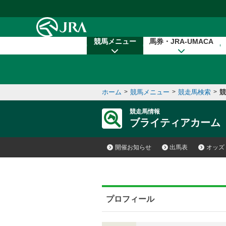
本文へ移動する
競馬メニュー
馬券・JRA-UMACA
ホーム
>
競馬メニュー
>
競走馬検索
>
競
競走馬情報
ブライティアカーム
開催お知らせ
出馬表
オッズ
プロフィール