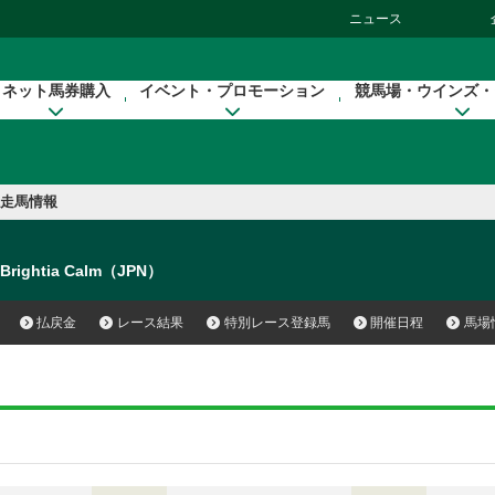
ニュース
ネット馬券購入
イベント・プロモーション
競馬場・ウインズ・
走馬情報
Brightia Calm（JPN）
払戻金
レース結果
特別レース登録馬
開催日程
馬場