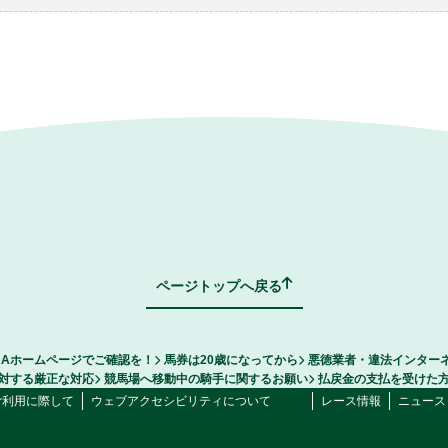
ページトップへ戻る
RAホームページでご確認を！
馬券は20歳になってから
悪徳業者・違法インター
対する厳正な対応
競馬場へ移動中の騎手に関するお願い
払戻金の支払を受けた
ご利用に際して
ウェブアクセシビリティについて
レース情報
ニュース