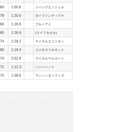
60
1:00.6
ジパングエンジェル
78
1:20.6
ダイワインディアナ
66
1:26.6
ブルーアイ
80
1:26.9
(ライフカオル)
74
1:28.2
マイネルエリジオン
80
1:16.4
コスモマリオネット
74
2:02.8
マイネルマルカート
72
1:12.3
ハニーハント
70
1:38.6
マンハッタンフィズ