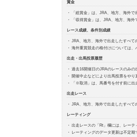
賞金
・
「総賞金」は、JRA、地方、海外
・
「収得賞金」は、JRA、地方、海
レース成績、条件別成績
・
JRA、地方、海外で出走したすべて
・
海外重賞競走の格付けについては、
出走・出馬投票履歴
・
過去16開催日のJRAのレースのみ
・
開催中止などにより出馬投票をやり
・
「※取消」は、馬番号を付す前に出
出走レース
・
JRA、地方、海外で出走したすべ
レーティング
・
出走レースの「Rt」欄には、レーテ
・
レーティングのデータ更新は不定期