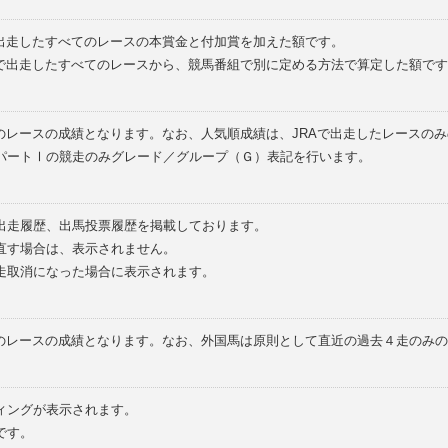
で出走したすべてのレースの本賞金と付加賞を加えた額です。
外で出走したすべてのレースから、競馬番組で別に定める方法で算定した額です
のレースの成績となります。なお、人気順成績は、JRAで出走したレースの
パートⅠの競走のみグレード／グループ（Ｇ）表記を行います。
の出走履歴、出馬投票履歴を掲載しております。
直す場合は、表示されません。
走取消になった場合に表示されます。
てのレースの成績となります。なお、外国馬は原則として直近の過去４走のみ
ィングが表示されます。
です。