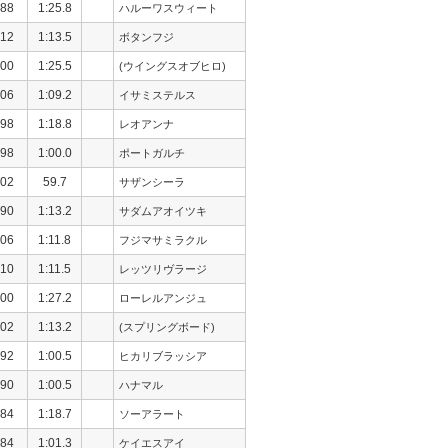
88
1:25.8
ハルーワスウィート
12
1:13.5
ボタンフジ
00
1:25.5
(ウイングスオブヒロ)
06
1:09.2
イサミステルス
98
1:18.8
レオアンナ
98
1:00.0
ポートガルチ
02
59.7
サザンシーラ
90
1:13.2
サダムアオイツキ
06
1:11.8
フジマサミラクル
10
1:11.5
レッツリヴラージ
00
1:27.2
ローレルアンジュ
02
1:13.2
(スプリングボード)
92
1:00.5
ヒカリブラッシア
90
1:00.5
ハナマル
84
1:18.7
ソーアラート
84
1:01.3
ケイエスアイ