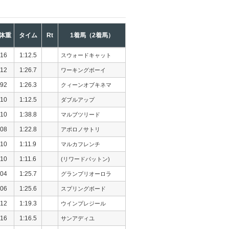
体重
タイム
Rt
1着馬（2着馬）
16
1:12.5
スウォードキャット
12
1:26.7
ワーキングボーイ
92
1:26.3
クィーンオブキネマ
10
1:12.5
ダブルアップ
10
1:38.8
マルブツリード
08
1:22.8
アポロノサトリ
10
1:11.9
マルカフレンチ
10
1:11.6
(リワードパットン)
04
1:25.7
グランプリオーロラ
06
1:25.6
スプリングボード
12
1:19.3
ウインプレジール
16
1:16.5
サンアディユ