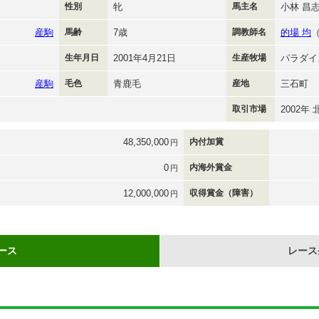
性別
牝
馬主名
小林 昌
産駒
馬齢
7歳
調教師名
的場 均
生年月日
2001年4月21日
生産牧場
パラダイ
産駒
毛色
青鹿毛
産地
三石町
取引市場
2002年
48,350,000
内付加賞
円
0
内海外賞金
円
12,000,000
収得賞金（障害）
円
ース
レース