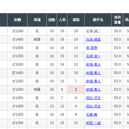
負担
距離
馬場
頭数
人気
着順
騎手名
馬
重量
ダ1200
良
16
16
16
左海 誠二
55.0
5
ダ1400
稍重
16
16
14
白浜 雄造
55.0
5
ダ1400
良
14
14
14
幸 英明
55.0
4
ダ1200
良
16
15
13
石神 深一
52.0
5
ダ1600
良
16
14
13
的場 勇人
55.0
5
芝1400
良
16
15
16
的場 勇人
55.0
5
ダ1200
良
16
13
7
的場 勇人
52.0
5
ダ1200
稍重
16
9
1
的場 勇人
52.0
5
ダ1400
良
15
7
8
四位 洋文
55.0
5
ダ1400
良
15
12
4
四位 洋文
55.0
5
ダ1300
良
16
15
8
石橋 脩
55.0
5
ダ1200
良
15
15
15
村田 一誠
55.0
5