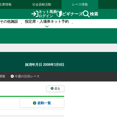
企業情報
社会貢献活動
レース情報
ネット馬券
検索
ビギナーズ
ログイン
その他施設
指定席・入場券ネット予約
抹消年月日 2008年3月8日
情報
今週の注目レース
戻る
産駒一覧