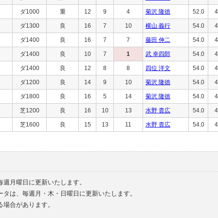
ダ1000
重
12
9
4
菊沢 隆徳
52.0
4
ダ1300
良
16
7
10
横山 義行
54.0
4
ダ1400
良
16
7
7
藤田 伸二
54.0
4
ダ1400
良
10
7
1
武 幸四郎
54.0
4
ダ1400
良
12
8
8
四位 洋文
54.0
4
ダ1200
良
14
9
10
菊沢 隆徳
54.0
4
ダ1800
良
16
5
14
菊沢 隆徳
54.0
4
芝1200
良
16
10
13
水野 貴広
54.0
4
芝1600
良
15
13
11
水野 貴広
54.0
4
毎週月曜日に更新いたします。
ータは、毎週月・木・日曜日に更新いたします。
る場合があります。