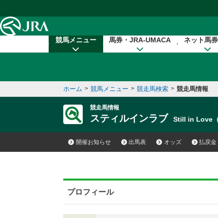
本文へ移動する
競馬メニュー
馬券・JRA-UMACA
ネット馬券
ホーム
>
競馬メニュー
>
競走馬検索
>
競走馬情報
競走馬情報
スティルインラブ
Still in Lov
開催お知らせ
出馬表
オッズ
払戻金
プロフィール