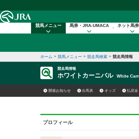
本文へ移動する
競馬メニュー
馬券・JRA-UMACA
ネット馬券
ホーム
>
競馬メニュー
>
競走馬検索
>
競走馬情報
競走馬情報
ホワイトカーニバル
White Ca
開催お知らせ
出馬表
オッズ
払戻金
プロフィール