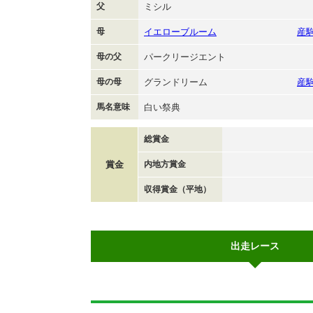
父
ミシル
母
イエローブルーム
産
母の父
パークリージエント
母の母
グランドリーム
産
馬名意味
白い祭典
総賞金
賞金
内地方賞金
収得賞金（平地）
出走レース