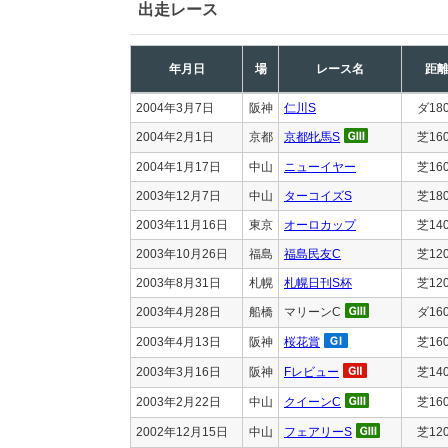
出走レース
年月日
場
レース名
距
2004年3月7日
阪神
仁川S
ダ18
2004年2月1日
京都
京都牝馬S
芝16
2004年1月17日
中山
ニューイヤー
芝16
2003年12月7日
中山
ターコイズS
芝18
2003年11月16日
東京
オーロカップ
芝14
2003年10月26日
福島
福島民友C
芝12
2003年8月31日
札幌
札幌日刊S杯
芝12
2003年4月28日
船橋
マリーンC
ダ16
2003年4月13日
阪神
桜花賞
芝16
2003年3月16日
阪神
Fレビュー
芝14
2003年2月22日
中山
クイーンC
芝16
2002年12月15日
中山
フェアリーS
芝12