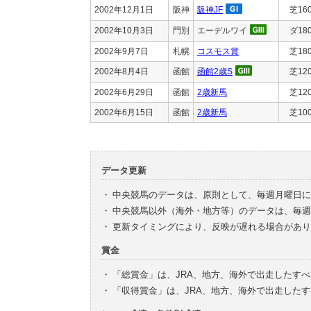
2002年12月1日
阪神
阪神JF
芝16
2002年10月3日
門別
エーデルワイ
ダ18
2002年9月7日
札幌
コスモス賞
芝18
2002年8月4日
函館
函館2歳S
芝12
2002年6月29日
函館
2歳新馬
芝12
2002年6月15日
函館
2歳新馬
芝10
データ更新
・
中央競馬のデータは、原則として、毎週月曜日に
・
中央競馬以外（海外・地方等）のデータは、毎週
・
更新タイミングにより、反映が遅れる場合があり
賞金
・
「総賞金」は、JRA、地方、海外で出走したす
・
「収得賞金」は、JRA、地方、海外で出走した