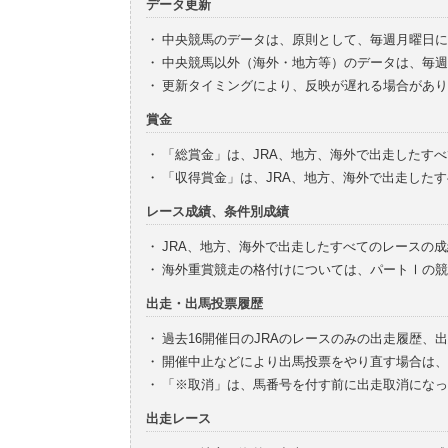
データ更新
・
中央競馬のデータは、原則として、毎週月曜日に
・
中央競馬以外（海外・地方等）のデータは、毎週
・
更新タイミングにより、反映が遅れる場合があり
賞金
・
「総賞金」は、JRA、地方、海外で出走したす
・
「収得賞金」は、JRA、地方、海外で出走した
レース成績、条件別成績
・
JRA、地方、海外で出走したすべてのレースの
・
海外重賞競走の格付けについては、パートⅠの競
出走・出馬投票履歴
・
過去16開催日のJRAのレースのみの出走履歴、
・
開催中止などにより出馬投票をやり直す場合は、
・
「※取消」は、馬番号を付す前に出走取消になっ
出走レース