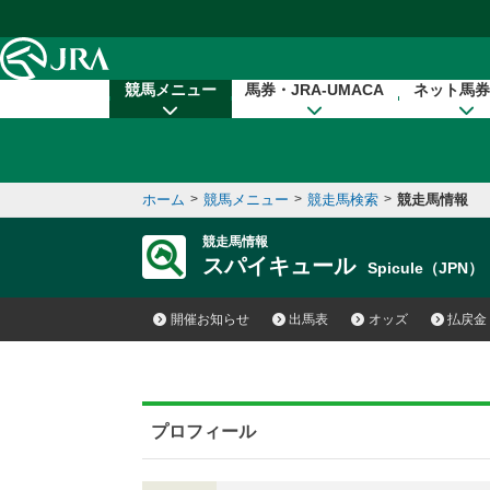
本文へ移動する
競馬メニュー
馬券・JRA-UMACA
ネット馬券
ホーム
>
競馬メニュー
>
競走馬検索
>
競走馬情報
競走馬情報
スパイキュール
Spicule（JPN）
開催お知らせ
出馬表
オッズ
払戻金
プロフィール