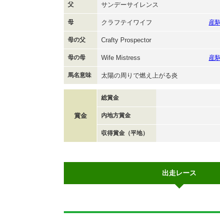
父
サンデーサイレンス
母
クラフテイワイフ
産
母の父
Crafty Prospector
母の母
Wife Mistress
産
馬名意味
太陽の周りで燃え上がる炎
総賞金
賞金
内地方賞金
収得賞金（平地）
出走レース