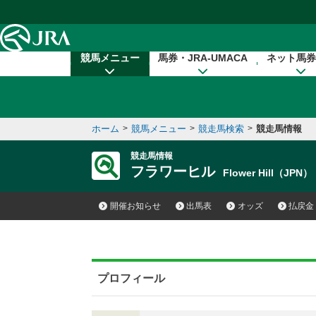
本文へ移動する
競馬メニュー
馬券・JRA-UMACA
ネット馬券
ホーム
>
競馬メニュー
>
競走馬検索
>
競走馬情報
競走馬情報
フラワーヒル
Flower Hill（JPN）
開催お知らせ
出馬表
オッズ
払戻金
プロフィール