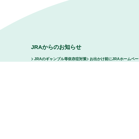
JRAからのお知らせ
JRAのギャンブル等依存症対策
お出かけ前にJRAホームペ
ファンからの悪質な誹謗中傷および脅迫行為等に対する厳正な
FAQ/お問い合わせ
サイトマップ
リンク
ご利用に際し