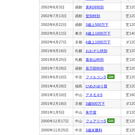
2002年8月3日
函館
美利河特別
芝12
2002年7月13日
函館
登別特別
芝12
2002年6月22日
函館
3歳上500万下
芝12
2002年5月12日
東京
4歳上1000万下
芝14
2002年4月27日
京都
4歳上1000万下
ダ12
2001年9月16日
札幌
おおぞら特別
芝12
2001年8月25日
札幌
藻岩山特別
芝12
2001年7月28日
函館
長万部特別
芝12
2001年6月10日
中京
ファルコンS
芝12
2001年4月28日
福島
ひめさゆり賞
芝12
2001年3月10日
中山
アネモネS
芝16
2001年2月18日
京都
3歳500万下
ダ12
2001年1月5日
中山
朱竹賞
ダ12
2000年12月17日
中山
フェアリーS
芝12
2000年11月25日
中京
3歳未勝利
芝12