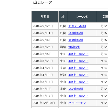
出走レース
年月日
場
レース名
距
2004年9月25日
札幌
おおぞら特別
芝12
2004年9月11日
札幌
藻岩山特別
芝15
2004年9月4日
札幌
大倉山特別
芝15
2004年6月26日
函館
潮騒特別
芝12
2004年6月5日
東京
4歳上1000万下
芝14
2004年5月22日
東京
4歳上1000万下
ダ14
2004年4月24日
京都
4歳上1000万下
ダ14
2004年4月10日
阪神
4歳上1000万下
ダ14
2004年3月14日
中山
4歳上1000万下
ダ12
2004年2月1日
小倉
火の山特別
芝12
2004年1月17日
中山
4歳上1000万下
ダ12
2003年12月28日
中山
ハッピーエン
ダ12