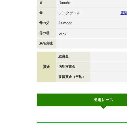
父
Danehill
母
シルクテイル
産
母の父
Jalmood
母の母
Silky
馬名意味
総賞金
賞金
内地方賞金
収得賞金（平地）
出走レース