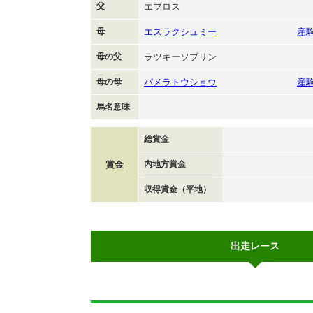
父
エブロス
母
エスラクシュミー
産
母の父
ラツキーソブリン
母の母
パメラトウショウ
産
馬名意味
総賞金
賞金
内地方賞金
収得賞金（平地）
出走レース