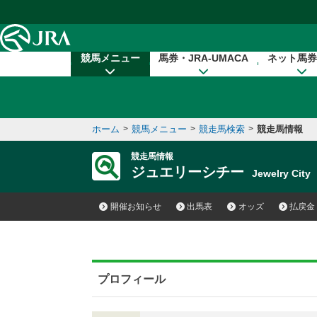
本文へ移動する
競馬メニュー
馬券・JRA-UMACA
ネット馬券
ホーム
>
競馬メニュー
>
競走馬検索
>
競走馬情報
競走馬情報
ジュエリーシチー
Jewelry Cit
開催お知らせ
出馬表
オッズ
払戻金
プロフィール