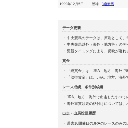
1999年12月5日
阪神
3歳新馬
データ更新
・
中央競馬のデータは、原則として、
・
中央競馬以外（海外・地方等）のデ
・
更新タイミングにより、反映が遅れ
賞金
・
「総賞金」は、JRA、地方、海外
・
「収得賞金」は、JRA、地方、海
レース成績、条件別成績
・
JRA、地方、海外で出走したすべて
・
海外重賞競走の格付けについては、
出走・出馬投票履歴
・
過去16開催日のJRAのレースのみ