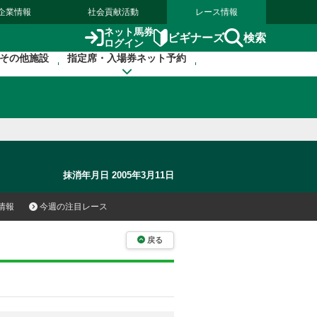
企業情報
社会貢献活動
レース情報
ネット馬券
検索
ビギナーズ
ログイン
その他施設
指定席・入場券ネット予約
抹消年月日 2005年3月11日
情報
今週の注目レース
戻る