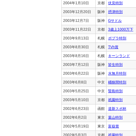
2004年1月10日
京都
伏見特別
2003年12月20日
阪神
摂津特別
2003年12月7日
阪神
Gサドル
2003年11月22日
京都
3歳上1000万下
2003年9月13日
札幌
ポプラ特別
2003年8月30日
札幌
TVh賞
2003年8月16日
札幌
キーンランド
2003年7月12日
阪神
皆生特別
2003年6月22日
阪神
水無月特別
2003年6月8日
中京
桶狭間特別
2003年5月25日
中京
賢島特別
2003年5月10日
京都
祇園特別
2002年6月23日
函館
道新スポ杯
2002年6月2日
東京
葉山特別
2002年5月19日
東京
富嶽賞
2002年5月3日
京都
祇園特別