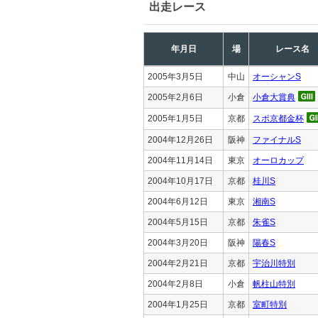
出走レース
年月日
場
レース名
2005年3月5日
中山
オーシャンS
2005年2月6日
小倉
小倉大賞典
2005年1月5日
京都
スポ京都金杯
2004年12月26日
阪神
ファイナルS
2004年11月14日
東京
オーロカップ
2004年10月17日
京都
桂川S
2004年6月12日
東京
湘南S
2004年5月15日
京都
朱雀S
2004年3月20日
阪神
陽春S
2004年2月21日
京都
宇治川特別
2004年2月8日
小倉
帆柱山特別
2004年1月25日
京都
室町特別