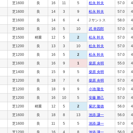
芝1600
良
16
11
5
松永 幹夫
57.0
4
芝1600
良
14
3
9
松永 幹夫
57.0
4
芝1600
良
14
6
4
J.サントス
58.0
4
芝1600
良
16
5
10
武 幸四郎
57.0
4
芝1500
稍重
12
5
2
松永 幹夫
57.0
4
芝1200
良
13
3
10
松永 幹夫
57.0
4
芝1200
良
16
5
2
松永 幹夫
57.0
4
芝1600
良
16
9
1
柴原 央明
55.0
4
芝1400
良
15
9
5
柴原 央明
57.0
4
芝1200
良
18
7
6
柴原 央明
57.0
4
芝1200
良
18
9
9
小池 隆生
57.0
4
芝1200
良
16
10
5
安藤 勝己
57.0
4
芝1200
稍重
12
5
2
菊沢 隆徳
56.0
4
芝1600
良
18
8
13
池添 謙一
56.0
4
芝1600
良
11
5
5
池添 謙一
57.0
4
芝1200
良
16
4
8
池添 謙一
56.0
4