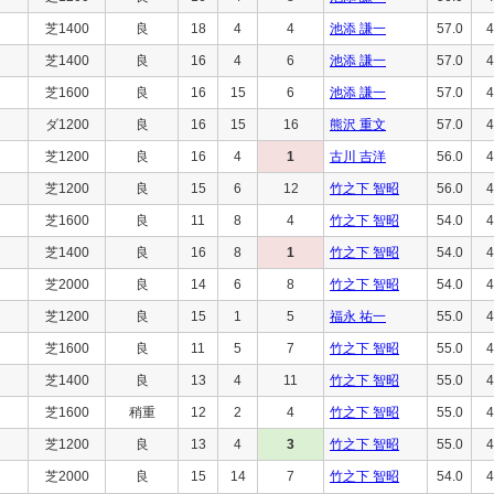
芝1400
良
18
4
4
池添 謙一
57.0
4
芝1400
良
16
4
6
池添 謙一
57.0
4
芝1600
良
16
15
6
池添 謙一
57.0
4
ダ1200
良
16
15
16
熊沢 重文
57.0
4
芝1200
良
16
4
1
古川 吉洋
56.0
4
芝1200
良
15
6
12
竹之下 智昭
56.0
4
芝1600
良
11
8
4
竹之下 智昭
54.0
4
芝1400
良
16
8
1
竹之下 智昭
54.0
4
芝2000
良
14
6
8
竹之下 智昭
54.0
4
芝1200
良
15
1
5
福永 祐一
55.0
4
芝1600
良
11
5
7
竹之下 智昭
55.0
4
芝1400
良
13
4
11
竹之下 智昭
55.0
4
芝1600
稍重
12
2
4
竹之下 智昭
55.0
4
芝1200
良
13
4
3
竹之下 智昭
55.0
4
芝2000
良
15
14
7
竹之下 智昭
54.0
4