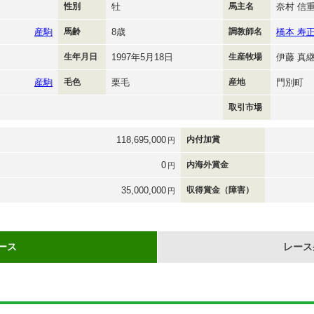
性別
牡
馬主名
奈村 信
産駒
馬齢
8歳
調教師名
橋本 寿
生年月日
1997年5月18日
生産牧場
伊藤 真
産駒
毛色
栗毛
産地
門別町
取引市場
118,695,000
内付加賞
円
0
内海外賞金
円
35,000,000
収得賞金（障害）
円
ース
レース