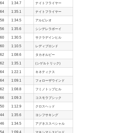
64
1:34.7
ナイトフライヤー
64
1:35.1
ナイトフライヤー
58
1:34.5
アルビレオ
56
1:35.6
シンデレラボーイ
60
1:30.5
サクラデインヒル
60
1:10.5
レディブロンド
62
1:08.6
タカオルビー
62
1:35.1
(シゲルトリック)
64
1:22.1
キネティクス
64
1:09.1
フォローザウインド
62
1:08.8
フミノトップヒル
66
1:09.3
コスモラブシック
50
1:12.9
クロスヘッド
44
1:35.6
ヨシフサキング
46
1:34.5
アグネススペシャル
54
1:09.4
マキシマムスピード