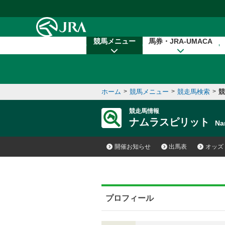
本文へ移動する
競馬メニュー
馬券・JRA-UMACA
ホーム
>
競馬メニュー
>
競走馬検索
>
競
競走馬情報
ナムラスピリット
Na
開催お知らせ
出馬表
オッズ
プロフィール