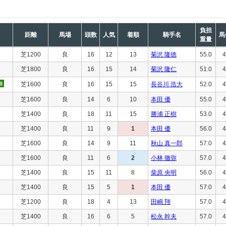
負担
距離
馬場
頭数
人気
着順
騎手名
馬
重量
芝1200
良
16
12
13
菊沢 隆徳
55.0
4
芝1800
良
16
15
14
菊沢 隆仁
51.0
4
芝1600
良
16
15
15
長谷川 浩大
52.0
4
芝1600
良
14
6
10
本田 優
55.0
4
芝1400
良
18
11
15
勝浦 正樹
53.0
4
芝1400
良
11
9
1
本田 優
56.0
4
芝1600
良
14
9
11
秋山 真一郎
57.0
4
芝1600
良
11
6
2
小林 徹弥
57.0
4
芝1400
良
15
11
8
柴原 央明
56.0
4
芝1400
良
15
5
1
本田 優
57.0
4
芝1200
良
18
4
13
田嶋 翔
57.0
4
芝1400
良
16
6
5
松永 幹夫
57.0
4