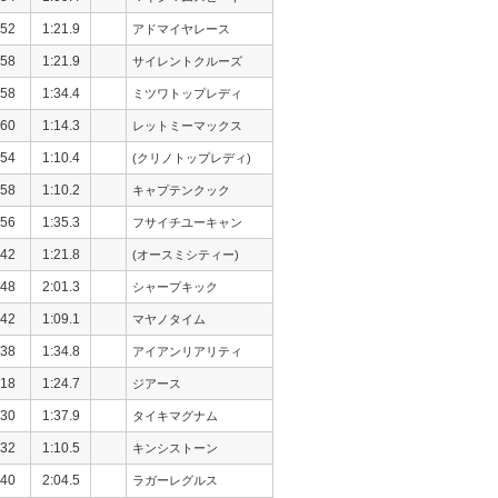
52
1:21.9
アドマイヤレース
58
1:21.9
サイレントクルーズ
58
1:34.4
ミツワトップレディ
60
1:14.3
レットミーマックス
54
1:10.4
(クリノトップレディ)
58
1:10.2
キャプテンクック
56
1:35.3
フサイチユーキャン
42
1:21.8
(オースミシティー)
48
2:01.3
シャープキック
42
1:09.1
マヤノタイム
38
1:34.8
アイアンリアリティ
18
1:24.7
ジアース
30
1:37.9
タイキマグナム
32
1:10.5
キンシストーン
40
2:04.5
ラガーレグルス