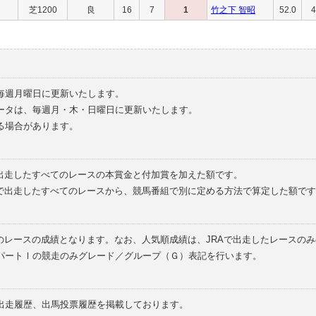
芝1200
良
16
7
1
竹之下 智昭
52.0
4
毎週月曜日に更新いたします。
ータは、毎週月・木・日曜日に更新いたします。
る場合があります。
で出走したすべてのレースの本賞金と付加賞を加えた額です。
外で出走したすべてのレースから、競馬番組で別に定める方法で算定した額です
のレースの成績となります。なお、人気順成績は、JRAで出走したレースの
パートⅠの競走のみグレード／グループ（Ｇ）表記を行います。
の出走履歴、出馬投票履歴を掲載しております。