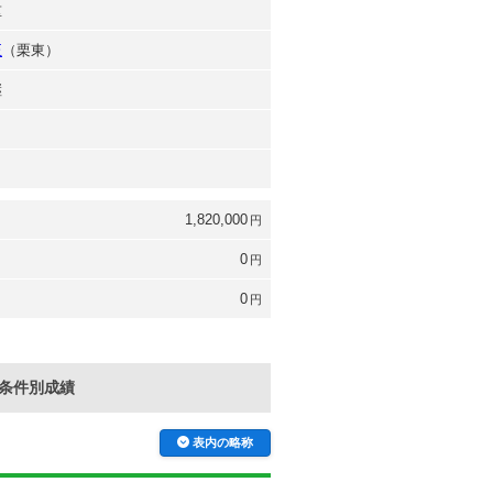
重
正
（栗東）
継
1,820,000
円
0
円
0
円
条件別成績
表内の略称