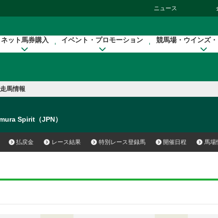
ニュース
ネット馬券購入
イベント・プロモーション
競馬場・ウインズ・
走馬情報
mura Spirit（JPN）
払戻金
レース結果
特別レース登録馬
開催日程
馬場