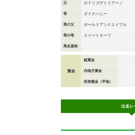
父
ロドリゴデトリアーノ
母
ダイナハニー
母の父
ボールドアンドエイブル
母の母
スイートターフ
馬名意味
総賞金
賞金
内地方賞金
収得賞金（平地）
出走レ