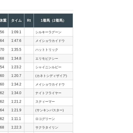
体重
タイム
Rt
1着馬（2着馬）
56
1:09.1
シルキーラグーン
64
1:47.6
メイショウカイドウ
70
1:35.5
ハットトリック
68
1:34.8
エリモピクシー
54
1:23.2
シャイニンルビー
60
1:20.7
(カネトシディザイア)
60
1:34.2
メイショウカイドウ
62
1:34.0
ナイトフライヤー
62
1:21.2
スティーマー
64
1:21.9
(サンキンバスター)
62
1:11.1
ロコグリーン
68
1:22.3
サクラタイリン