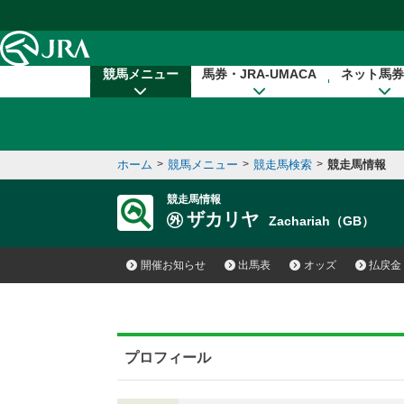
本文へ移動する
競馬メニュー
馬券・JRA-UMACA
ネット馬券
ホーム
>
競馬メニュー
>
競走馬検索
>
競走馬情報
競走馬情報
ザカリヤ
Zachariah（GB）
開催お知らせ
出馬表
オッズ
払戻金
プロフィール