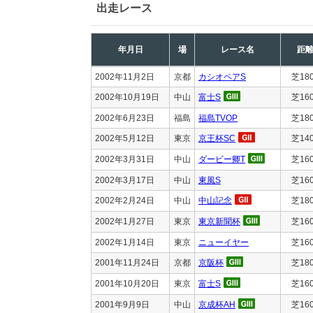
出走レース
年月日
場
レース名
距
2002年11月2日
京都
カシオペアS
芝18
2002年10月19日
中山
富士S
芝16
2002年6月23日
福島
福島TVOP
芝18
2002年5月12日
東京
京王杯SC
芝14
2002年3月31日
中山
ダービー卿T
芝16
2002年3月17日
中山
東風S
芝16
2002年2月24日
中山
中山記念
芝18
2002年1月27日
東京
東京新聞杯
芝16
2002年1月14日
東京
ニューイヤー
芝16
2001年11月24日
京都
京阪杯
芝18
2001年10月20日
東京
富士S
芝16
2001年9月9日
中山
京成杯AH
芝16