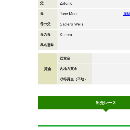
父
Zafonic
母
June Moon
産
母の父
Sadler's Wells
母の母
Kerrera
馬名意味
総賞金
賞金
内地方賞金
収得賞金（平地）
出走レース