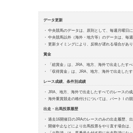
データ更新
・
中央競馬のデータは、原則として、毎週月曜日に
・
中央競馬以外（海外・地方等）のデータは、毎週
・
更新タイミングにより、反映が遅れる場合があり
賞金
・
「総賞金」は、JRA、地方、海外で出走したす
・
「収得賞金」は、JRA、地方、海外で出走した
レース成績、条件別成績
・
JRA、地方、海外で出走したすべてのレースの
・
海外重賞競走の格付けについては、パートⅠの競
出走・出馬投票履歴
・
過去16開催日のJRAのレースのみの出走履歴、
・
開催中止などにより出馬投票をやり直す場合は、
・
「※取消」は、馬番号を付す前に出走取消になっ