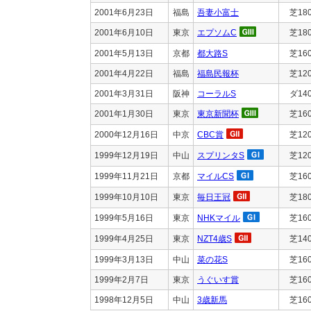
2001年6月23日
福島
吾妻小富士
芝18
2001年6月10日
東京
エプソムC
芝18
2001年5月13日
京都
都大路S
芝16
2001年4月22日
福島
福島民報杯
芝12
2001年3月31日
阪神
コーラルS
ダ14
2001年1月30日
東京
東京新聞杯
芝16
2000年12月16日
中京
CBC賞
芝12
1999年12月19日
中山
スプリンタS
芝12
1999年11月21日
京都
マイルCS
芝16
1999年10月10日
東京
毎日王冠
芝18
1999年5月16日
東京
NHKマイル
芝16
1999年4月25日
東京
NZT4歳S
芝14
1999年3月13日
中山
菜の花S
芝16
1999年2月7日
東京
うぐいす賞
芝16
1998年12月5日
中山
3歳新馬
芝16