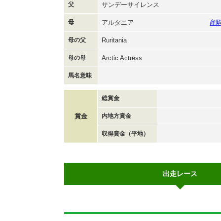
父
サンデーサイレンス
母
アルタニア
産
母の父
Ruritania
母の母
Arctic Actress
馬名意味
総賞金
賞金
内地方賞金
収得賞金（平地）
出走レース