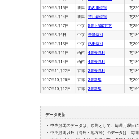
1999年5月15日
新潟
胎内川特別
芝22
1999年4月24日
新潟
荒川峡特別
芝22
1999年3月27日
中京
5歳上500万下
芝25
1999年3月6日
中京
美濃特別
芝18
1999年2月13日
中京
熱田特別
芝20
1998年6月21日
函館
4歳未勝利
芝18
1998年6月14日
函館
4歳未勝利
芝18
1997年11月22日
京都
3歳未勝利
芝18
1997年10月26日
京都
3歳新馬
芝20
1997年10月12日
京都
3歳新馬
芝16
データ更新
・
中央競馬のデータは、原則として、毎週月曜日に
・
中央競馬以外（海外・地方等）のデータは、毎週