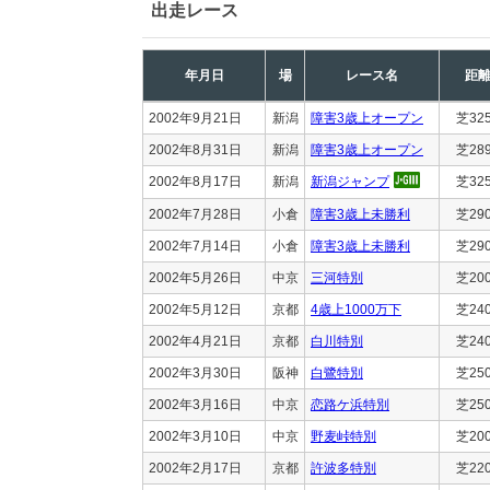
出走レース
年月日
場
レース名
距
2002年9月21日
新潟
障害3歳上オープン
芝32
2002年8月31日
新潟
障害3歳上オープン
芝28
2002年8月17日
新潟
新潟ジャンプ
芝32
2002年7月28日
小倉
障害3歳上未勝利
芝29
2002年7月14日
小倉
障害3歳上未勝利
芝29
2002年5月26日
中京
三河特別
芝20
2002年5月12日
京都
4歳上1000万下
芝24
2002年4月21日
京都
白川特別
芝24
2002年3月30日
阪神
白鷺特別
芝25
2002年3月16日
中京
恋路ケ浜特別
芝25
2002年3月10日
中京
野麦峠特別
芝20
2002年2月17日
京都
許波多特別
芝22