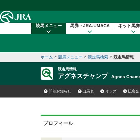
本文へ移動する
競馬メニュー
馬券・JRA-UMACA
ネット馬券
ホーム
>
競馬メニュー
>
競走馬検索
>
競走馬情報
競走馬情報
アグネスチャンプ
Agnes Cha
開催お知らせ
出馬表
オッズ
払戻金
プロフィール