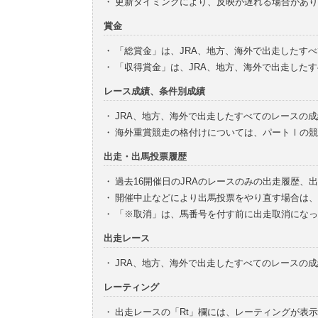
・
更新タイミングにより、反映が遅れる場合があり
賞金
・
「総賞金」は、JRA、地方、海外で出走したす
・
「収得賞金」は、JRA、地方、海外で出走した
レース成績、条件別成績
・
JRA、地方、海外で出走したすべてのレースの
・
海外重賞競走の格付けについては、パートⅠの競
出走・出馬投票履歴
・
過去16開催日のJRAのレースのみの出走履歴、
・
開催中止などにより出馬投票をやり直す場合は、
・
「※取消」は、馬番号を付す前に出走取消になっ
出走レース
・
JRA、地方、海外で出走したすべてのレースの
レーティング
・
出走レースの「Rt」欄には、レーティングが表