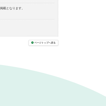
の掲載となります。
ページトップへ戻る