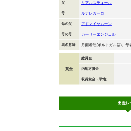
父
リアルスティール
母
ルナレガーロ
母の父
アドマイヤムーン
母の母
カーリーエンジェル
馬名意味
月面着陸(ポルトガル語)。母
総賞金
賞金
内地方賞金
収得賞金（平地）
出走レ