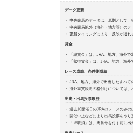
データ更新
・
中央競馬のデータは、原則として、
・
中央競馬以外（海外・地方等）のデ
・
更新タイミングにより、反映が遅れ
賞金
・
「総賞金」は、JRA、地方、海外
・
「収得賞金」は、JRA、地方、海
レース成績、条件別成績
・
JRA、地方、海外で出走したすべて
・
海外重賞競走の格付けについては、
出走・出馬投票履歴
・
過去16開催日のJRAのレースのみ
・
開催中止などにより出馬投票をやり
・
「※取消」は、馬番号を付す前に出
出走レース