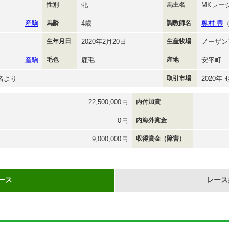
性別
牝
馬主名
MKレー
産駒
馬齢
4歳
調教師名
奥村 豊
生年月日
2020年2月20日
生産牧場
ノーザン
産駒
毛色
鹿毛
産地
安平町
名より
取引市場
2020年
22,500,000
内付加賞
円
0
内海外賞金
円
9,000,000
収得賞金（障害）
円
ース
レース