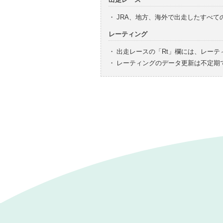
・
JRA、地方、海外で出走したすべ
レーティング
・
出走レースの「Rt」欄には、レーテ
・
レーティングのデータ更新は不定期