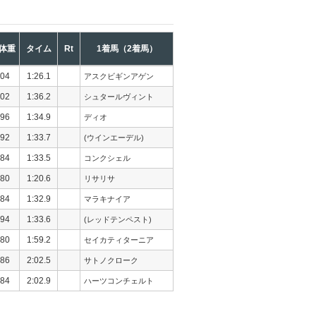
体重
タイム
Rt
1着馬（2着馬）
04
1:26.1
アスクビギンアゲン
02
1:36.2
シュタールヴィント
96
1:34.9
ディオ
92
1:33.7
(ウインエーデル)
84
1:33.5
コンクシェル
80
1:20.6
リサリサ
84
1:32.9
マラキナイア
94
1:33.6
(レッドテンペスト)
80
1:59.2
セイカティターニア
86
2:02.5
サトノクローク
84
2:02.9
ハーツコンチェルト