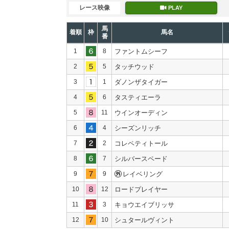
レース映像
PLAY
馬
着順
枠
馬名
番
1
8
ファントムシーフ
2
5
タッチウッド
3
1
ダノンザタイガー
4
6
タスティエーラ
5
11
ウインオーディン
6
4
シーズンリッチ
7
2
コレペティトール
8
7
シルバースペード
9
9
レイベリング
10
12
ロードプレイヤー
11
3
キョウエイブリッサ
12
10
シュタールヴィント