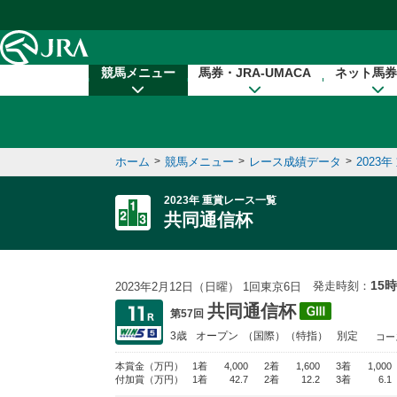
本文へ移動する
競馬メニュー
馬券・JRA-UMACA
ネット馬券
ホーム
>
競馬メニュー
>
レース成績データ
>
2023
2023年 重賞レース一覧
共同通信杯
15時
発走時刻：
2023年2月12日（日曜） 1回東京6日
共同通信杯
第57回
3歳
オープン
（国際）（特指）
別定
コー
本賞金
（万円）
1着
4,000
2着
1,600
3着
1,000
付加賞
（万円）
1着
42.7
2着
12.2
3着
6.1