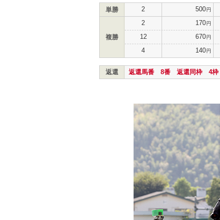
2
500
単勝
円
2
170
円
12
670
複勝
円
4
140
円
返還
返還馬番 8番 返還同枠 4枠