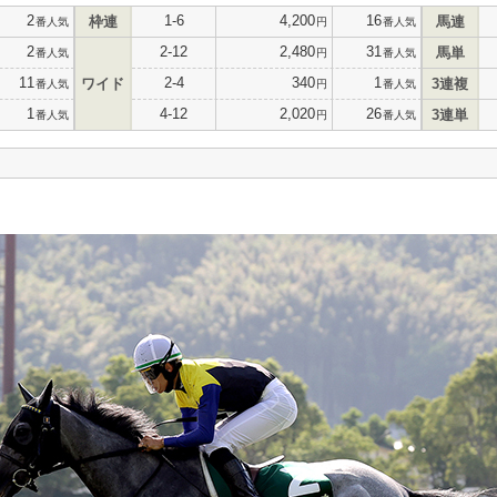
2
1-6
4,200
16
枠連
馬連
番人気
円
番人気
2
2-12
2,480
31
馬単
番人気
円
番人気
11
2-4
340
1
ワイド
3連複
番人気
円
番人気
1
4-12
2,020
26
3連単
番人気
円
番人気