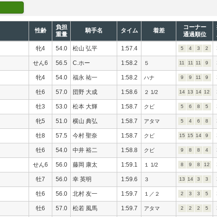
負担
コーナー
性齢
騎手名
タイム
着差
重量
通過順位
牝4
54.0
松山 弘平
1:57.4
5
4
3
2
せん6
56.5
C.ホー
1:58.2
５
11
11
11
9
牝4
54.0
福永 祐一
1:58.2
ハナ
9
9
11
9
牡6
57.0
団野 大成
1:58.6
２ 1/2
14
13
14
12
牡3
53.0
松本 大輝
1:58.7
クビ
5
6
8
5
牝5
51.0
横山 典弘
1:58.7
アタマ
5
4
6
8
牡8
57.5
今村 聖奈
1:58.7
クビ
15
15
14
9
牡6
54.0
中井 裕二
1:58.8
クビ
9
8
8
4
せん6
56.0
藤岡 康太
1:59.1
１ 1/2
8
9
8
12
牡7
56.0
幸 英明
1:59.6
３
13
14
3
3
牡6
56.0
北村 友一
1:59.7
１／２
2
3
3
5
牡6
57.0
松若 風馬
1:59.7
アタマ
2
2
2
5