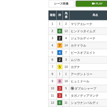
レース映像
PLAY
馬
着順
枠
馬名
番
1
2
マリアエレーナ
2
12
ヒンドゥタイムズ
3
4
ジェラルディーナ
4
14
カテドラル
5
7
ピースオブエイト
6
3
ムジカ
7
10
カデナ
8
1
アーデントリー
9
16
ヒュミドール
10
5
ダブルシャープ
11
6
タガノディアマンテ
12
11
ショウナンバルディ