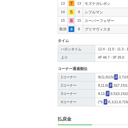
13
13
モズナガレボシ
14
9
シフルマン
15
15
スーパーフェザー
取消
8
プリマヴィスタ
タイム
ハロンタイム
12.4 - 11.0 - 11.3 - 
上り
4F 46.7 - 3F 35.0
コーナー通過順位
1コーナー
9(11,6)15(
2
,3,7)1
2コーナー
9,11,6(
2
,3)(7,15)
3コーナー
9,11(
2
,6,5)(3,15)(
4コーナー
(*9,
2
)5,1(11,6,7)3
払戻金