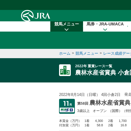
本文へ移動する
競馬メニュー
馬券・JRA-UMACA
ホーム
>
競馬メニュー
>
レース成績デー
2022年 重賞レース一覧
農林水産省賞典 小倉
発
2022年8月14日（日曜） 4回小倉2日
農林水産省賞典
第58回
3歳以上
オープン
（国際）（特
本賞金
（万円）
1着
4,300
2着
1,700
付加賞
（万円）
1着
58.8
2着
16.8