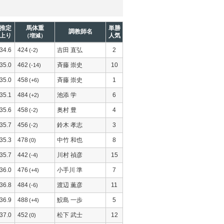
推定
馬体重
単勝
調教師名
上り
人気
（増減）
34.6
424
吉田 直弘
2
(-2)
35.0
462
斉藤 崇史
10
(-14)
35.0
458
斉藤 崇史
1
(+6)
35.1
484
池添 学
6
(+2)
35.6
458
奥村 豊
4
(-2)
35.7
456
鈴木 孝志
3
(-2)
35.3
478
中竹 和也
8
(0)
35.7
442
川村 禎彦
15
(-4)
36.0
476
小手川 準
7
(+4)
36.8
484
渡辺 薫彦
11
(-6)
36.9
488
鮫島 一歩
5
(+4)
37.0
452
松下 武士
12
(0)