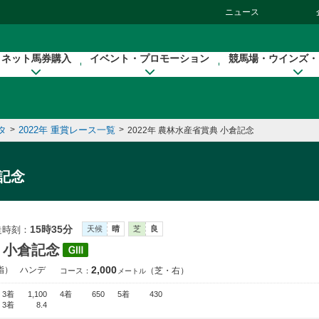
ニュース
ネット馬券購入
イベント・プロモーション
競馬場・ウインズ・
タ
>
2022年 重賞レース一覧
>
2022年 農林水産省賞典 小倉記念
記念
15時35分
走時刻：
天候
晴
芝
良
 小倉記念
2,000
指）
ハンデ
（芝・右）
コース：
メートル
3着
1,100
4着
650
5着
430
3着
8.4