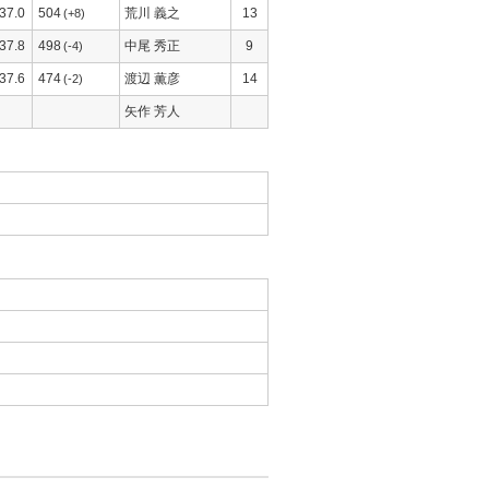
37.0
504
荒川 義之
13
(+8)
37.8
498
中尾 秀正
9
(-4)
37.6
474
渡辺 薫彦
14
(-2)
矢作 芳人