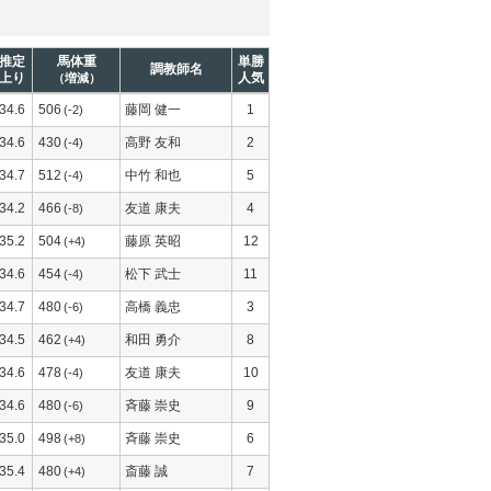
推定
馬体重
単勝
調教師名
上り
人気
（増減）
34.6
506
藤岡 健一
1
(-2)
34.6
430
高野 友和
2
(-4)
34.7
512
中竹 和也
5
(-4)
34.2
466
友道 康夫
4
(-8)
35.2
504
藤原 英昭
12
(+4)
34.6
454
松下 武士
11
(-4)
34.7
480
高橋 義忠
3
(-6)
34.5
462
和田 勇介
8
(+4)
34.6
478
友道 康夫
10
(-4)
34.6
480
斉藤 崇史
9
(-6)
35.0
498
斉藤 崇史
6
(+8)
35.4
480
斎藤 誠
7
(+4)