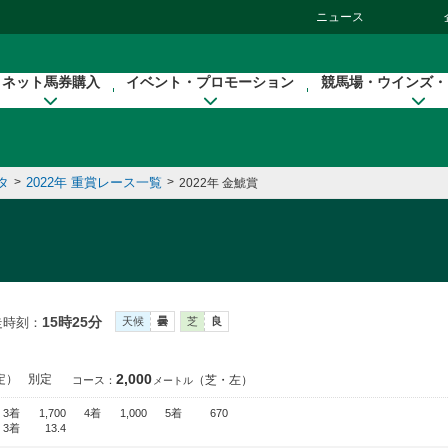
ニュース
ネット馬券購入
イベント・プロモーション
競馬場・ウインズ・
タ
>
2022年 重賞レース一覧
>
2022年 金鯱賞
15時25分
走時刻：
天候
曇
芝
良
2,000
定）
別定
（芝・左）
コース：
メートル
3着
1,700
4着
1,000
5着
670
3着
13.4