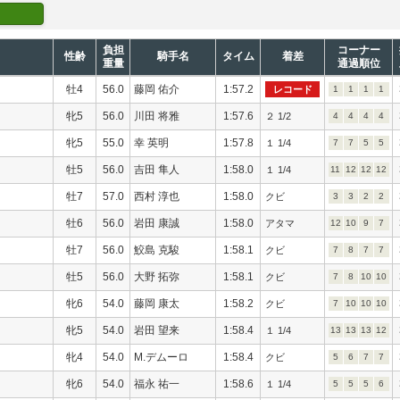
負担
コーナー
性齢
騎手名
タイム
着差
重量
通過順位
牡4
56.0
藤岡 佑介
1:57.2
レコード
1
1
1
1
牝5
56.0
川田 将雅
1:57.6
２ 1/2
4
4
4
4
牝5
55.0
幸 英明
1:57.8
１ 1/4
7
7
5
5
牡5
56.0
吉田 隼人
1:58.0
１ 1/4
11
12
12
12
牡7
57.0
西村 淳也
1:58.0
クビ
3
3
2
2
牡6
56.0
岩田 康誠
1:58.0
アタマ
12
10
9
7
牡7
56.0
鮫島 克駿
1:58.1
クビ
7
8
7
7
牡5
56.0
大野 拓弥
1:58.1
クビ
7
8
10
10
牝6
54.0
藤岡 康太
1:58.2
クビ
7
10
10
10
牝5
54.0
岩田 望来
1:58.4
１ 1/4
13
13
13
12
牝4
54.0
M.デムーロ
1:58.4
クビ
5
6
7
7
牝6
54.0
福永 祐一
1:58.6
１ 1/4
5
5
5
6