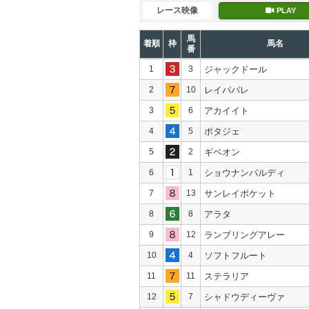
レース映像
PLAY
馬
着順
枠
馬名
番
1
3
ジャックドール
2
10
レイパパレ
3
6
アカイイト
4
5
ポタジェ
5
2
ギベオン
6
1
ショウナンバルディ
7
13
サンレイポケット
8
8
アラタ
9
12
ランブリングアレー
10
4
ソフトフルート
11
11
ステラリア
12
7
シャドウディーヴァ