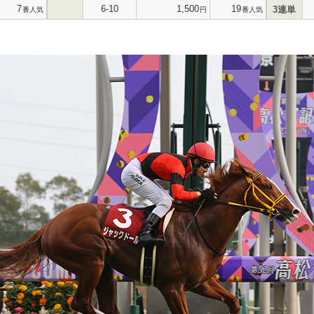
7
6-10
1,500
19
3連単
番人気
円
番人気