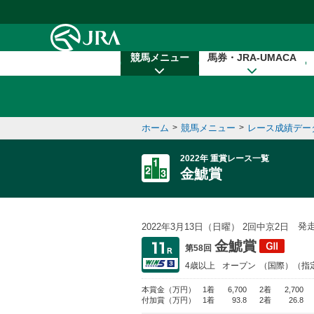
本文へ移動する
競馬メニュー
馬券・JRA-UMACA
ホーム
>
競馬メニュー
>
レース成績デー
2022年 重賞レース一覧
金鯱賞
発
2022年3月13日（日曜） 2回中京2日
金鯱賞
第58回
4歳以上
オープン
（国際）（指
本賞金
（万円）
1着
6,700
2着
2,700
付加賞
（万円）
1着
93.8
2着
26.8