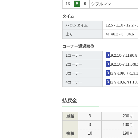
13
9
シフルマン
タイム
ハロンタイム
12.5 - 11.0 - 12.2 - 
上り
4F 46.2 - 3F 34.6
コーナー通過順位
1コーナー
3
,9,2,10(7,11)(6,8
2コーナー
3
,9,2,10-7,11,6(8
3コーナー
3
(2,9)10(6,7)(13,
4コーナー
3
(2,9)10,6,7(1,13,
払戻金
3
200
単勝
円
3
130
円
10
190
複勝
円