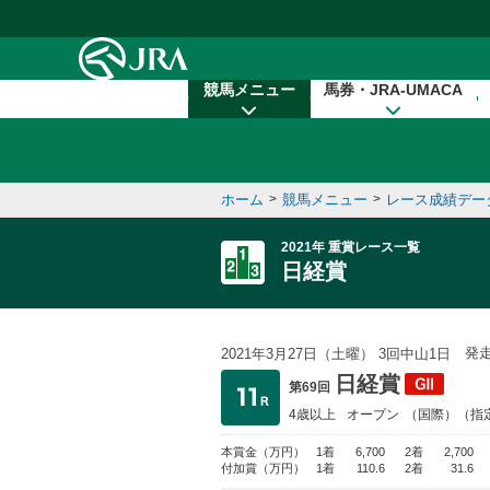
本文へ移動する
競馬メニュー
馬券・JRA-UMACA
ホーム
>
競馬メニュー
>
レース成績デー
2021年 重賞レース一覧
日経賞
発
2021年3月27日（土曜） 3回中山1日
日経賞
第69回
4歳以上
オープン
（国際）（指
本賞金
（万円）
1着
6,700
2着
2,700
付加賞
（万円）
1着
110.6
2着
31.6