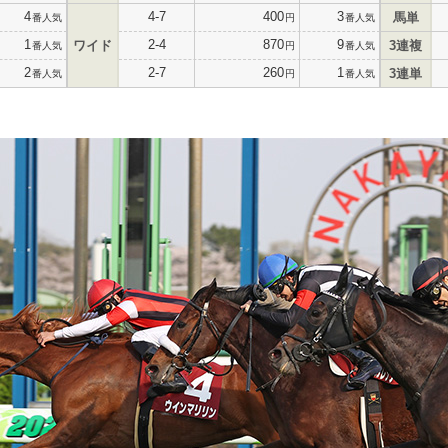
4
4-7
400
3
馬単
番人気
円
番人気
1
2-4
870
9
ワイド
3連複
番人気
円
番人気
2
2-7
260
1
3連単
番人気
円
番人気