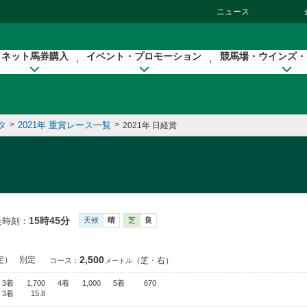
ニュース
ネット馬券購入
イベント・プロモーション
競馬場・ウインズ・
タ
>
2021年 重賞レース一覧
>
2021年 日経賞
15時45分
走時刻：
天候
晴
芝
良
2,500
定）
別定
（芝・右）
コース：
メートル
3着
1,700
4着
1,000
5着
670
3着
15.8