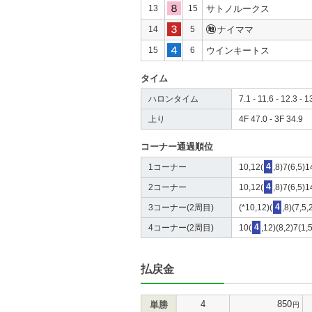
13
15
サトノルークス
14
5
ナイママ
15
6
ウインキートス
タイム
ハロンタイム
7.1 - 11.6 - 12.3 - 1
上り
4F 47.0 - 3F 34.9
コーナー通過順位
1コーナー
10,12(
4
,8)7(6,5)1
2コーナー
10,12(
4
,8)7(6,5)1
3コーナー(2周目)
(*10,12)(
4
,8)(7,5,
4コーナー(2周目)
10(
4
,12)(8,2)7(1,
払戻金
4
850
単勝
円