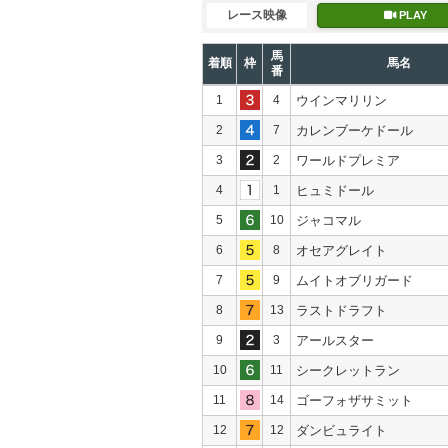
レース映像
PLAY
馬
着順
枠
馬名
番
1
4
ウインマリリン
2
7
カレンブーケドール
3
2
ワールドプレミア
4
1
ヒュミドール
5
10
ジャコマル
6
8
オセアグレイト
7
9
ムイトオブリガード
8
13
ラストドラフト
9
3
アールスター
10
11
シークレットラン
11
14
ゴーフォザサミット
12
12
ダンビュライト