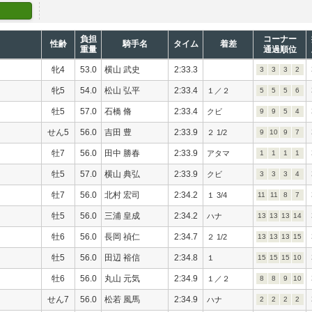
負担
コーナー
性齢
騎手名
タイム
着差
重量
通過順位
牝4
53.0
横山 武史
2:33.3
3
3
3
2
牝5
54.0
松山 弘平
2:33.4
１／２
5
5
5
6
牡5
57.0
石橋 脩
2:33.4
クビ
9
9
5
4
せん5
56.0
吉田 豊
2:33.9
２ 1/2
9
10
9
7
牡7
56.0
田中 勝春
2:33.9
アタマ
1
1
1
1
牡5
57.0
横山 典弘
2:33.9
クビ
3
3
3
4
牡7
56.0
北村 宏司
2:34.2
１ 3/4
11
11
8
7
牡5
56.0
三浦 皇成
2:34.2
ハナ
13
13
13
14
牡6
56.0
長岡 禎仁
2:34.7
２ 1/2
13
13
13
15
牡5
56.0
田辺 裕信
2:34.8
１
15
15
15
10
牡6
56.0
丸山 元気
2:34.9
１／２
8
8
9
10
せん7
56.0
松若 風馬
2:34.9
ハナ
2
2
2
2