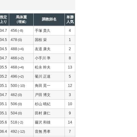
推定
馬体重
単勝
調教師名
上り
人気
（増減）
34.7
456
手塚 貴久
4
(-8)
34.5
478
国枝 栄
1
(0)
34.5
488
友道 康夫
2
(+4)
34.7
466
小手川 準
8
(+2)
35.5
468
松永 幹夫
13
(+4)
35.2
496
菊川 正達
5
(+2)
35.1
500
角田 晃一
12
(-10)
34.7
462
戸田 博文
3
(0)
35.1
506
杉山 晴紀
10
(0)
35.1
504
田村 康仁
9
(0)
35.6
518
藤沢 和雄
14
(-2)
36.4
492
音無 秀孝
7
(-12)