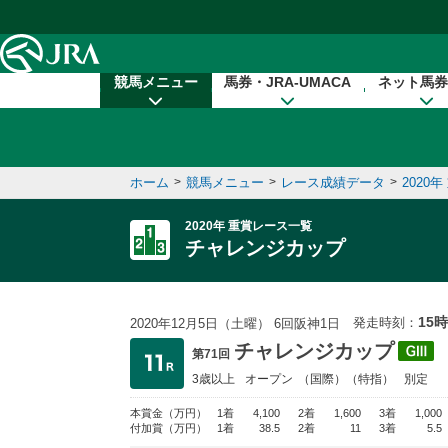
本文へ移動する
競馬メニュー
馬券・JRA-UMACA
ネット馬券
ホーム
>
競馬メニュー
>
レース成績データ
>
2020
2020年 重賞レース一覧
チャレンジカップ
15時
発走時刻：
2020年12月5日（土曜） 6回阪神1日
チャレンジカップ
第71回
3歳以上
オープン
（国際）（特指）
別定
本賞金
（万円）
1着
4,100
2着
1,600
3着
1,000
付加賞
（万円）
1着
38.5
2着
11
3着
5.5