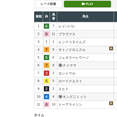
レース映像
PLAY
馬
着順
枠
馬名
番
1
7
レイパパレ
2
11
ブラヴァス
3
1
ヒンドゥタイムズ
4
9
サトノクロニクル
5
6
ジェネラーレウーノ
6
8
ナイママ
7
3
セントウル
8
5
ロードクエスト
9
2
エヒト
10
4
キングニミッツ
11
10
トーアライジン
タイム