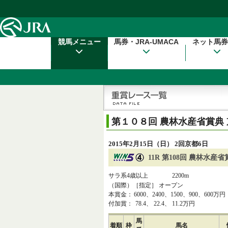
本文へ移動する
競馬メニュー
馬券・JRA-UMACA
ネット馬券
第１０８回 農林水産省賞典
2015年2月15日（日） 2回京都6日
11R 第108回 農林水産
サラ系4歳以上
2200m
（国際）［指定］ オープン
本賞金：
6000
、
2400
、
1500
、
900
、
600
万円
付加賞：
78.4
、
22.4
、
11.2
万円
馬
着順
枠
馬名