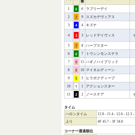
番
1
6
ラブリーデイ
2
9
スズカデヴィアス
3
4
キズナ
4
3
レッドデイヴィス
5
8
ハープスター
6
7
トウシンモンステラ
7
11
ハギノハイブリッド
8
10
マイネルディーン
9
5
ヒラボクディープ
10
1
アクションスター
11
2
ノーステア
タイム
ハロンタイム
12.8 - 11.4 - 12.6 - 12.3 -
上り
4F 45.7 - 3F 34.0
コーナー通過順位