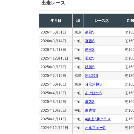
出走レース
年月日
場
レース名
距
2026年5月31日
東京
薫風S
ダ16
2026年3月14日
中山
幕張S
芝16
2026年1月18日
中山
若潮S
芝16
2025年12月13日
中山
常総S
芝18
2025年9月27日
中山
秋風S
芝16
2025年7月19日
福島
阿武隈S
芝18
2025年5月10日
東京
分倍河原S
芝16
2025年4月12日
中山
あけぼのS
芝16
2025年3月15日
中山
幕張S
芝16
2025年1月25日
中山
東雲賞
芝16
2025年1月11日
中山
4歳上2勝クラス
芝16
2024年12月22日
中山
オルフェーC
芝16