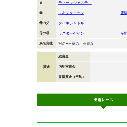
父
ディーマジェスティ
母
ユキノクイーン
産
母の父
タイキシャトル
母の母
ラスターゲイン
産
馬名意味
冠名+王室の、高貴な
総賞金
賞金
内地方賞金
収得賞金（平地）
出走レース