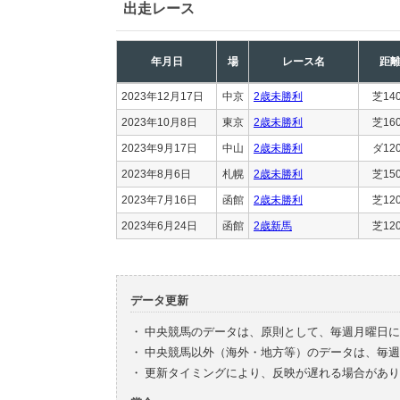
出走レース
年月日
場
レース名
距
2023年12月17日
中京
2歳未勝利
芝14
2023年10月8日
東京
2歳未勝利
芝16
2023年9月17日
中山
2歳未勝利
ダ12
2023年8月6日
札幌
2歳未勝利
芝15
2023年7月16日
函館
2歳未勝利
芝12
2023年6月24日
函館
2歳新馬
芝12
データ更新
・
中央競馬のデータは、原則として、毎週月曜日に
・
中央競馬以外（海外・地方等）のデータは、毎週
・
更新タイミングにより、反映が遅れる場合があり