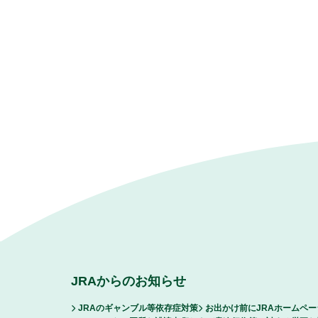
JRAからのお知らせ
JRAのギャンブル等依存症対策
お出かけ前にJRAホームペ