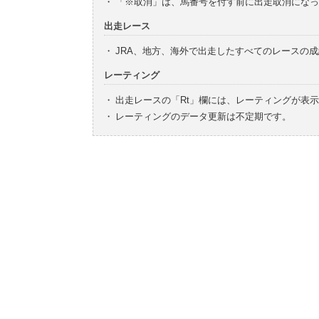
・
「※取消」は、馬番号を付す前に出走取消になっ
出走レース
・
JRA、地方、海外で出走したすべてのレースの
レーティング
・
出走レースの「Rt」欄には、レーティングが表
・
レーティングのデータ更新は不定期です。