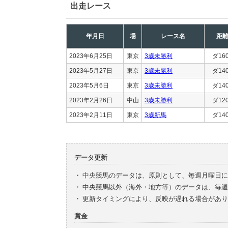
出走レース
年月日
場
レース名
距
2023年6月25日
東京
3歳未勝利
ダ16
2023年5月27日
東京
3歳未勝利
ダ14
2023年5月6日
東京
3歳未勝利
ダ14
2023年2月26日
中山
3歳未勝利
ダ12
2023年2月11日
東京
3歳新馬
ダ14
データ更新
・
中央競馬のデータは、原則として、毎週月曜日に
・
中央競馬以外（海外・地方等）のデータは、毎週
・
更新タイミングにより、反映が遅れる場合があり
賞金