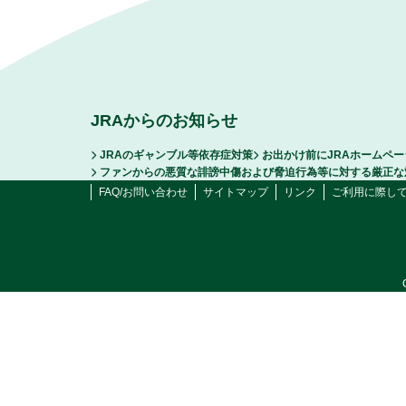
JRAからのお知らせ
JRAのギャンブル等依存症対策
お出かけ前にJRAホームペ
ファンからの悪質な誹謗中傷および脅迫行為等に対する厳正な
FAQ/お問い合わせ
サイトマップ
リンク
ご利用に際し