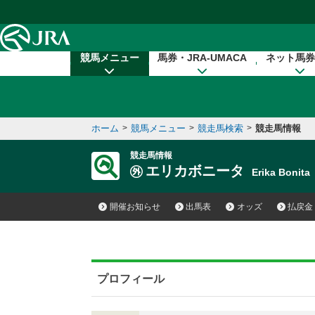
本文へ移動する
競馬メニュー
馬券・JRA-UMACA
ネット馬券
ホーム
>
競馬メニュー
>
競走馬検索
>
競走馬情報
競走馬情報
エリカボニータ
Erika Boni
開催お知らせ
出馬表
オッズ
払戻金
プロフィール