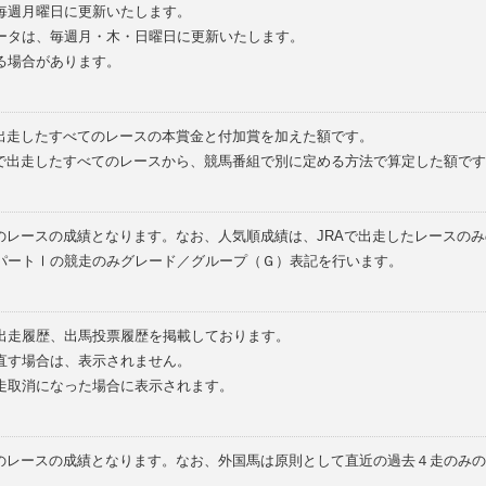
毎週月曜日に更新いたします。
ータは、毎週月・木・日曜日に更新いたします。
る場合があります。
で出走したすべてのレースの本賞金と付加賞を加えた額です。
外で出走したすべてのレースから、競馬番組で別に定める方法で算定した額です
のレースの成績となります。なお、人気順成績は、JRAで出走したレースの
パートⅠの競走のみグレード／グループ（Ｇ）表記を行います。
の出走履歴、出馬投票履歴を掲載しております。
直す場合は、表示されません。
走取消になった場合に表示されます。
てのレースの成績となります。なお、外国馬は原則として直近の過去４走のみ