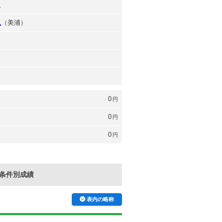
人
弘
（美浦）
0
円
0
円
0
円
条件別成績
表内の略称