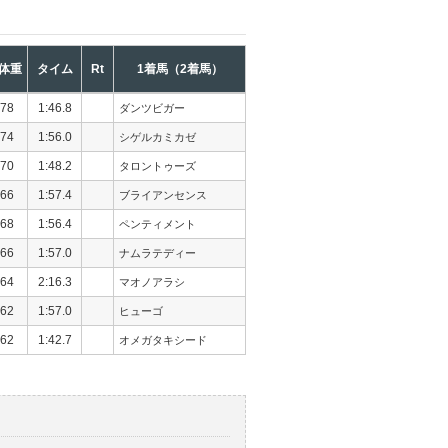
体重
タイム
Rt
1着馬（2着馬）
78
1:46.8
ダンツビガー
74
1:56.0
シゲルカミカゼ
70
1:48.2
タロントゥーズ
66
1:57.4
ブライアンセンス
68
1:56.4
ペンティメント
66
1:57.0
ナムラテディー
64
2:16.3
マオノアラシ
62
1:57.0
ヒューゴ
62
1:42.7
オメガタキシード