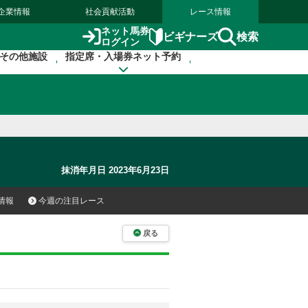
企業情報
社会貢献活動
レース情報
ネット馬券
検索
ビギナーズ
ログイン
その他施設
指定席・入場券ネット予約
抹消年月日 2023年6月23日
情報
今週の注目レース
戻る