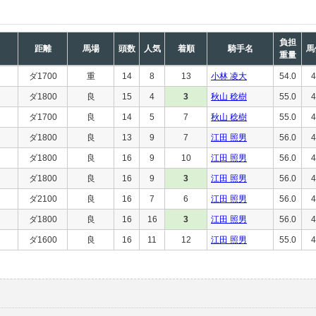
負担
距離
馬場
頭数
人気
着順
騎手名
馬
重量
ダ1700
重
14
8
13
小林 凌大
54.0
4
ダ1800
良
15
4
3
秋山 稔樹
55.0
4
ダ1700
良
14
5
7
秋山 稔樹
55.0
4
ダ1800
良
13
9
7
江田 照男
56.0
4
ダ1800
良
16
9
10
江田 照男
56.0
4
ダ1800
良
16
9
3
江田 照男
56.0
4
ダ2100
良
16
7
6
江田 照男
56.0
4
ダ1800
良
16
16
3
江田 照男
56.0
4
ダ1600
良
16
11
12
江田 照男
55.0
4