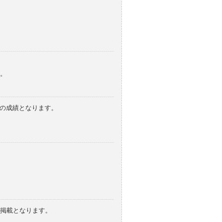
。
みの成績となります。
の掲載となります。