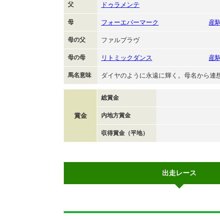
父
ドゥラメンテ
母
フォーエバーマーク
産
母の父
ファルブラヴ
母の母
リトミックダンス
産
馬名意味
ダイヤのように永遠に輝く。母名から連
総賞金
賞金
内地方賞金
収得賞金（平地）
出走レース