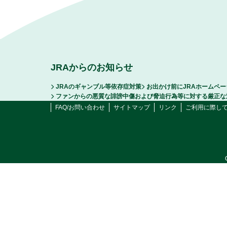
JRAからのお知らせ
JRAのギャンブル等依存症対策
お出かけ前にJRAホームペ
ファンからの悪質な誹謗中傷および脅迫行為等に対する厳正な
FAQ/お問い合わせ
サイトマップ
リンク
ご利用に際し