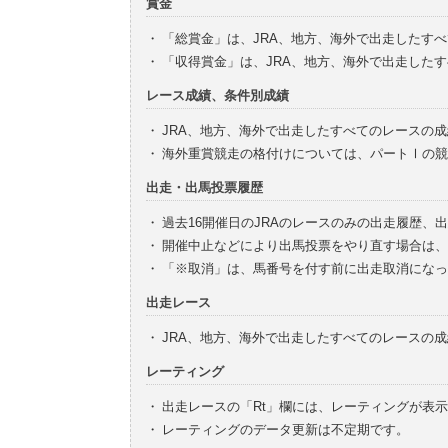
賞金
・
「総賞金」は、JRA、地方、海外で出走したす
・
「収得賞金」は、JRA、地方、海外で出走した
レース成績、条件別成績
・
JRA、地方、海外で出走したすべてのレースの
・
海外重賞競走の格付けについては、パートⅠの競
出走・出馬投票履歴
・
過去16開催日のJRAのレースのみの出走履歴、
・
開催中止などにより出馬投票をやり直す場合は、
・
「※取消」は、馬番号を付す前に出走取消になっ
出走レース
・
JRA、地方、海外で出走したすべてのレースの
レーティング
・
出走レースの「Rt」欄には、レーティングが表
・
レーティングのデータ更新は不定期です。