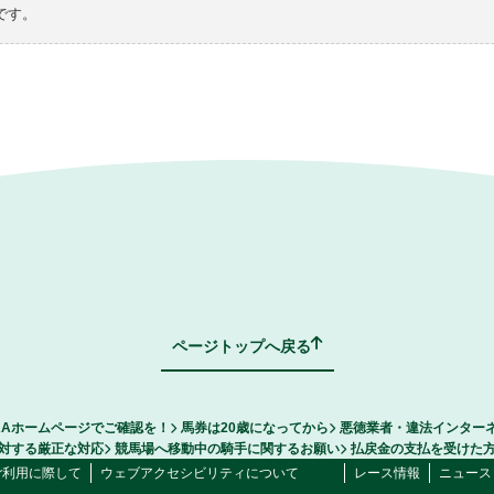
です。
ページトップへ戻る
RAホームページでご確認を！
馬券は20歳になってから
悪徳業者・違法インター
対する厳正な対応
競馬場へ移動中の騎手に関するお願い
払戻金の支払を受けた
ご利用に際して
ウェブアクセシビリティについて
レース情報
ニュース