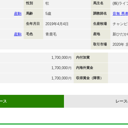
性別
牡
馬主名
(株)ラ
産駒
馬齢
5歳
調教師名
音無 秀
生年月日
2019年4月4日
生産牧場
チャンピ
産駒
毛色
青鹿毛
産地
新ひだか
取引市場
2020
1,700,000
内付加賞
円
1,700,000
内海外賞金
円
1,700,000
収得賞金（障害）
円
ース
レース