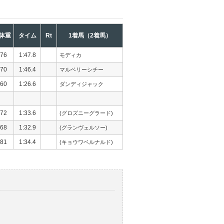
体重
タイム
Rt
1着馬（2着馬）
76
1:47.8
モディカ
70
1:46.4
マルベリーシチー
60
1:26.6
ダンディジャック
72
1:33.6
(グロズニーグラード)
68
1:32.9
(グランヴェルソー)
81
1:34.4
(キョウワベルナルド)