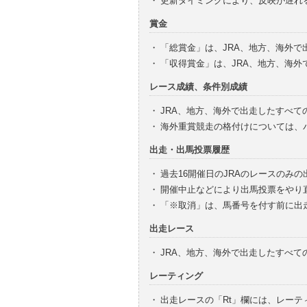
・
更新タイミングにより、反映が遅れ
賞金
・
「総賞金」は、JRA、地方、海外
・
「収得賞金」は、JRA、地方、海
レース成績、条件別成績
・
JRA、地方、海外で出走したすべて
・
海外重賞競走の格付けについては、
出走・出馬投票履歴
・
過去16開催日のJRAのレースのみ
・
開催中止などにより出馬投票をやり
・
「※取消」は、馬番号を付す前に出
出走レース
・
JRA、地方、海外で出走したすべ
レーティング
・
出走レースの「Rt」欄には、レーテ