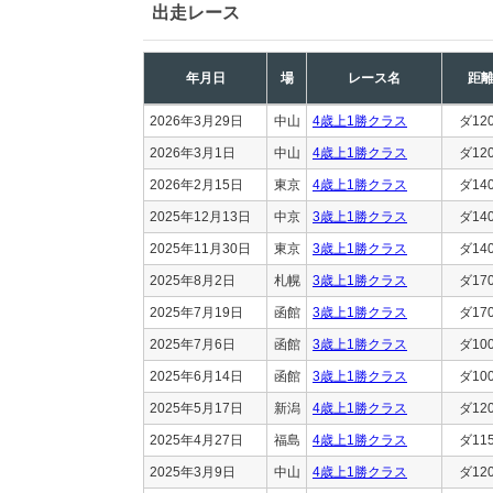
出走レース
年月日
場
レース名
距
2026年3月29日
中山
4歳上1勝クラス
ダ12
2026年3月1日
中山
4歳上1勝クラス
ダ12
2026年2月15日
東京
4歳上1勝クラス
ダ14
2025年12月13日
中京
3歳上1勝クラス
ダ14
2025年11月30日
東京
3歳上1勝クラス
ダ14
2025年8月2日
札幌
3歳上1勝クラス
ダ17
2025年7月19日
函館
3歳上1勝クラス
ダ17
2025年7月6日
函館
3歳上1勝クラス
ダ10
2025年6月14日
函館
3歳上1勝クラス
ダ10
2025年5月17日
新潟
4歳上1勝クラス
ダ12
2025年4月27日
福島
4歳上1勝クラス
ダ11
2025年3月9日
中山
4歳上1勝クラス
ダ12