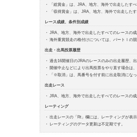
・
「総賞金」は、JRA、地方、海外で出走したす
・
「収得賞金」は、JRA、地方、海外で出走した
レース成績、条件別成績
・
JRA、地方、海外で出走したすべてのレースの
・
海外重賞競走の格付けについては、パートⅠの競
出走・出馬投票履歴
・
過去16開催日のJRAのレースのみの出走履歴、
・
開催中止などにより出馬投票をやり直す場合は、
・
「※取消」は、馬番号を付す前に出走取消になっ
出走レース
・
JRA、地方、海外で出走したすべてのレースの
レーティング
・
出走レースの「Rt」欄には、レーティングが表
・
レーティングのデータ更新は不定期です。