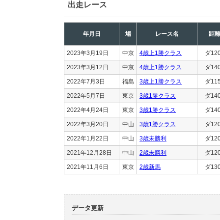
出走レース
年月日
場
レース名
距
2023年3月19日
中京
4歳上1勝クラス
ダ12
2023年3月12日
中京
4歳上1勝クラス
ダ14
2022年7月3日
福島
3歳上1勝クラス
ダ11
2022年5月7日
東京
3歳1勝クラス
ダ14
2022年4月24日
東京
3歳1勝クラス
ダ14
2022年3月20日
中山
3歳1勝クラス
ダ12
2022年1月22日
中山
3歳未勝利
ダ12
2021年12月28日
中山
2歳未勝利
ダ12
2021年11月6日
東京
2歳新馬
ダ13
データ更新