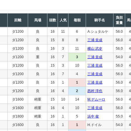
負担
距離
馬場
頭数
人気
着順
騎手名
馬
重量
ダ1200
良
16
11
6
A.シュタルケ
56.0
4
ダ1200
良
15
8
8
三浦 皇成
56.0
4
ダ1200
良
16
3
11
横山 武史
56.0
4
ダ1200
重
16
7
3
三浦 皇成
54.0
4
ダ1200
良
15
3
10
三浦 皇成
56.0
4
ダ1200
良
16
7
4
三浦 皇成
56.0
4
ダ1200
良
16
1
1
三浦 皇成
56.0
4
ダ1200
良
16
4
2
西村 淳也
56.0
4
ダ1600
稍重
15
10
14
M.デムーロ
56.0
4
ダ1600
稍重
16
4
10
三浦 皇成
56.0
4
ダ1800
稍重
16
1
5
浜中 俊
55.0
4
ダ1600
良
16
1
1
H.ドイル
54.0
4