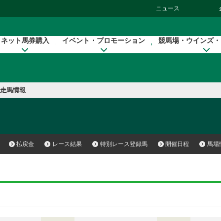
ニュース
ネット馬券購入
イベント・プロモーション
競馬場・ウインズ・
走馬情報
）
払戻金
レース結果
特別レース登録馬
開催日程
馬場