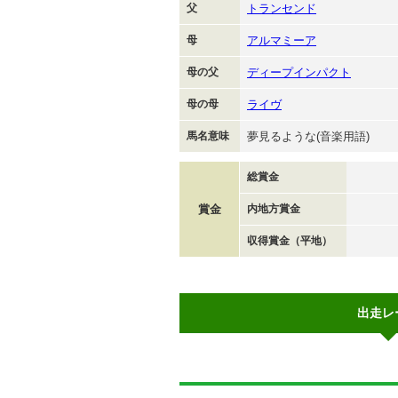
父
トランセンド
母
アルマミーア
母の父
ディープインパクト
母の母
ライヴ
馬名意味
夢見るような(音楽用語)
総賞金
賞金
内地方賞金
収得賞金（平地）
出走レ