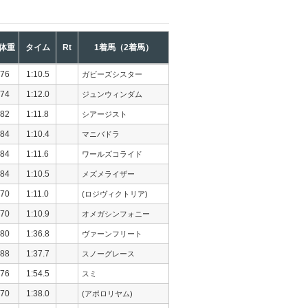
体重
タイム
Rt
1着馬（2着馬）
76
1:10.5
ガビーズシスター
74
1:12.0
ジュンウィンダム
82
1:11.8
シアージスト
84
1:10.4
マニバドラ
84
1:11.6
ワールズコライド
84
1:10.5
メズメライザー
70
1:11.0
(ロジヴィクトリア)
70
1:10.9
オメガシンフォニー
80
1:36.8
ヴァーンフリート
88
1:37.7
スノーグレース
76
1:54.5
スミ
70
1:38.0
(アポロリヤム)