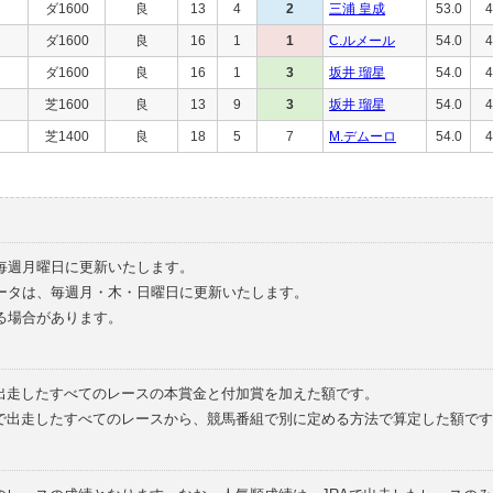
ダ1600
良
13
4
2
三浦 皇成
53.0
4
ダ1600
良
16
1
1
C.ルメール
54.0
4
ダ1600
良
16
1
3
坂井 瑠星
54.0
4
芝1600
良
13
9
3
坂井 瑠星
54.0
4
芝1400
良
18
5
7
M.デムーロ
54.0
4
毎週月曜日に更新いたします。
ータは、毎週月・木・日曜日に更新いたします。
る場合があります。
で出走したすべてのレースの本賞金と付加賞を加えた額です。
外で出走したすべてのレースから、競馬番組で別に定める方法で算定した額です