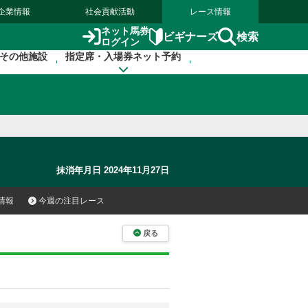
企業情報
社会貢献活動
レース情報
ネット馬券
検索
ビギナーズ
ログイン
その他施設
指定席・入場券ネット予約
抹消年月日 2024年11月27日
情報
今週の注目レース
戻る