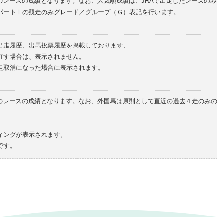
のレースの成績となります。なお、人気順成績は、JRAで出走したレースの
パートⅠの競走のみグレード／グループ（Ｇ）表記を行います。
の出走履歴、出馬投票履歴を掲載しております。
直す場合は、表示されません。
走取消になった場合に表示されます。
てのレースの成績となります。なお、外国馬は原則として直近の過去４走のみ
ィングが表示されます。
です。