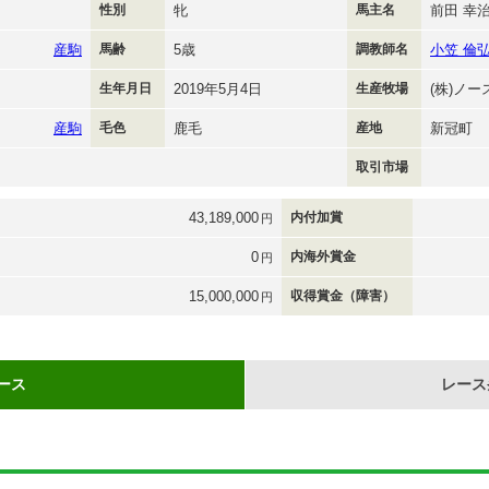
性別
牝
馬主名
前田 幸
産駒
馬齢
5歳
調教師名
小笠 倫
生年月日
2019年5月4日
生産牧場
(株)ノ
産駒
毛色
鹿毛
産地
新冠町
取引市場
43,189,000
内付加賞
円
0
内海外賞金
円
15,000,000
収得賞金（障害）
円
ース
レース