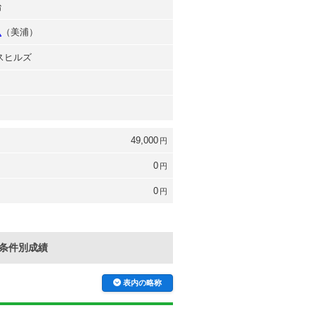
治
弘
（美浦）
ースヒルズ
49,000
円
0
円
0
円
条件別成績
表内の略称