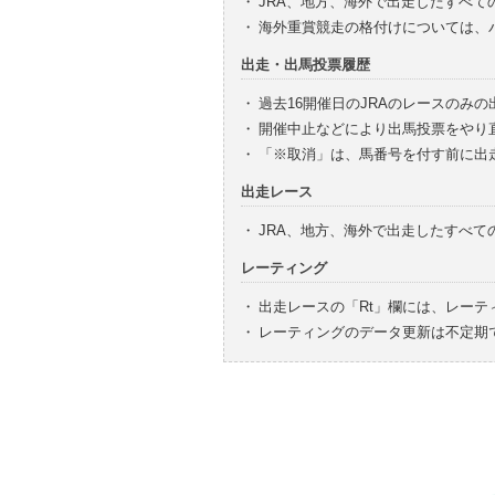
・
JRA、地方、海外で出走したすべて
・
海外重賞競走の格付けについては、
出走・出馬投票履歴
・
過去16開催日のJRAのレースのみ
・
開催中止などにより出馬投票をやり
・
「※取消」は、馬番号を付す前に出
出走レース
・
JRA、地方、海外で出走したすべ
レーティング
・
出走レースの「Rt」欄には、レーテ
・
レーティングのデータ更新は不定期