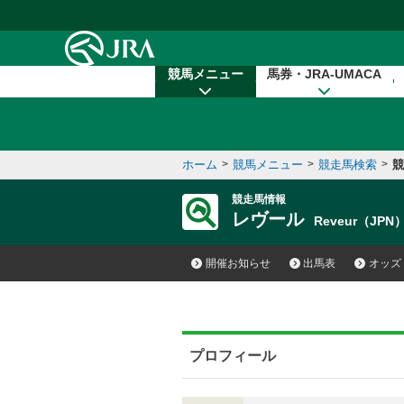
本文へ移動する
競馬メニュー
馬券・JRA-UMACA
ホーム
>
競馬メニュー
>
競走馬検索
>
競
競走馬情報
レヴール
Reveur（JPN
開催お知らせ
出馬表
オッズ
プロフィール