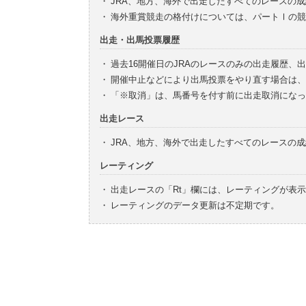
・
JRA、地方、海外で出走したすべてのレースの
・
海外重賞競走の格付けについては、パートⅠの競
出走・出馬投票履歴
・
過去16開催日のJRAのレースのみの出走履歴、
・
開催中止などにより出馬投票をやり直す場合は、
・
「※取消」は、馬番号を付す前に出走取消になっ
出走レース
・
JRA、地方、海外で出走したすべてのレースの
レーティング
・
出走レースの「Rt」欄には、レーティングが表
・
レーティングのデータ更新は不定期です。