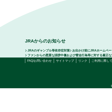
JRAからのお知らせ
JRAのギャンブル等依存症対策
お出かけ前にJRAホームペ
ファンからの悪質な誹謗中傷および脅迫行為等に対する厳正な
FAQ/お問い合わせ
サイトマップ
リンク
ご利用に際し