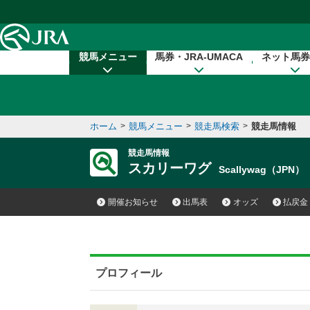
本文へ移動する
競馬メニュー
馬券・JRA-UMACA
ネット馬券
ホーム
>
競馬メニュー
>
競走馬検索
>
競走馬情報
競走馬情報
スカリーワグ
Scallywag（JPN）
開催お知らせ
出馬表
オッズ
払戻金
プロフィール