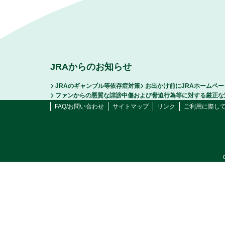
JRAからのお知らせ
JRAのギャンブル等依存症対策
お出かけ前にJRAホームペ
ファンからの悪質な誹謗中傷および脅迫行為等に対する厳正な
FAQ/お問い合わせ
サイトマップ
リンク
ご利用に際し