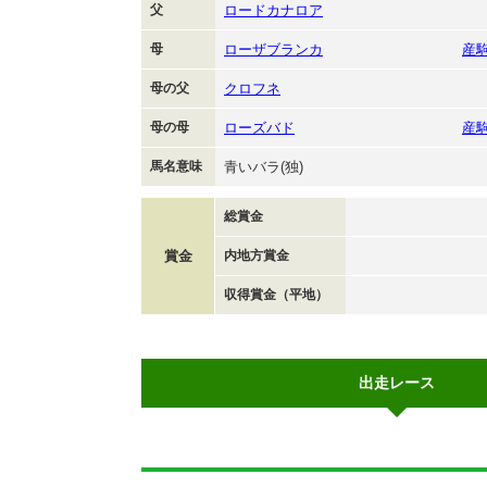
父
ロードカナロア
母
ローザブランカ
産
母の父
クロフネ
母の母
ローズバド
産
馬名意味
青いバラ(独)
総賞金
賞金
内地方賞金
収得賞金（平地）
出走レース