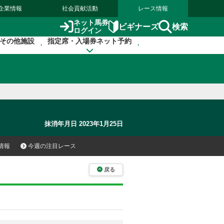
企業情報
社会貢献活動
レース情報
ネット馬券
検索
ビギナーズ
ログイン
その他施設
指定席・入場券ネット予約
抹消年月日 2023年1月25日
情報
今週の注目レース
戻る