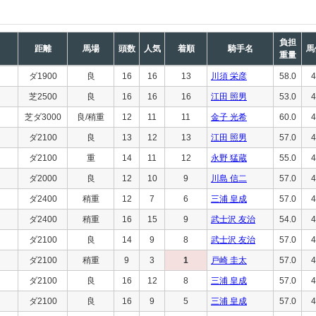
負担
距離
馬場
頭数
人気
着順
騎手名
馬
重量
ダ1900
良
16
16
13
川須 栄彦
58.0
4
芝2500
良
16
16
16
江田 照男
53.0
4
芝ダ3000
良/稍重
12
11
11
金子 光希
60.0
4
ダ2100
良
13
12
13
江田 照男
57.0
4
ダ2100
重
14
11
12
永野 猛蔵
55.0
4
ダ2000
良
12
10
9
川島 信二
57.0
4
ダ2400
稍重
12
7
6
三浦 皇成
57.0
4
ダ2400
稍重
16
15
9
武士沢 友治
54.0
4
ダ2100
良
14
9
8
武士沢 友治
57.0
4
ダ2100
稍重
9
3
1
戸崎 圭太
57.0
4
ダ2100
良
16
12
8
三浦 皇成
57.0
4
ダ2100
良
16
9
5
三浦 皇成
57.0
4