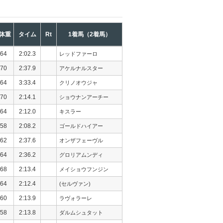
体重
タイム
Rt
1着馬（2着馬）
64
2:02.3
レッドファーロ
70
2:37.9
アケルナルスター
64
3:33.4
クリノオウジャ
70
2:14.1
ショウナンアーチー
64
2:12.0
キスラー
58
2:08.2
ゴールドハイアー
62
2:37.6
オンザフェーヴル
64
2:36.2
グロリアムンディ
68
2:13.4
メイショウフンジン
64
2:12.4
(セルヴァン)
60
2:13.9
ラヴォラーレ
58
2:13.8
ダルムシュタット