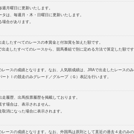
毎週月曜日に更新いたします。
ータは、毎週月・木・日曜日に更新いたします。
る場合があります。
で出走したすべてのレースの本賞金と付加賞を加えた額です。
外で出走したすべてのレースから、競馬番組で別に定める方法で算定した額です
のレースの成績となります。なお、人気順成績は、JRAで出走したレースの
パートⅠの競走のみグレード／グループ（Ｇ）表記を行います。
の出走履歴、出馬投票履歴を掲載しております。
直す場合は、表示されません。
走取消になった場合に表示されます。
てのレースの成績となります。なお、外国馬は原則として直近の過去４走のみ