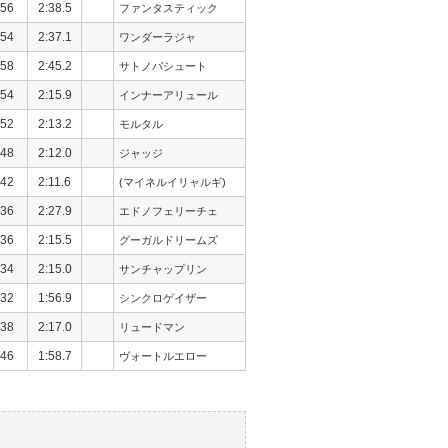
56
2:38.5
ファンタスティック
54
2:37.1
ワンダーラジャ
58
2:45.2
サトノパシュート
54
2:15.9
インナーアリュール
52
2:13.2
モルタル
48
2:12.0
ジャッジ
42
2:11.6
(マイネルイリャルギ)
36
2:27.9
エドノフェリーチェ
36
2:15.5
グーガルドリームズ
34
2:15.0
サンチャップリン
32
1:56.9
シンクロゲイザー
38
2:17.0
リュードマン
46
1:58.7
ヴォートルエロー