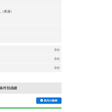
二
（美浦）
0
円
0
円
0
円
条件別成績
表内の略称