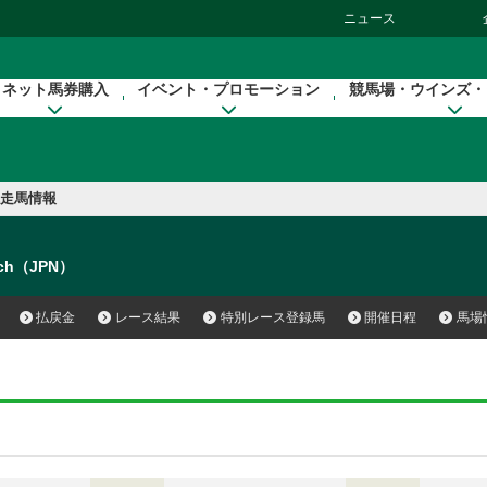
ニュース
ネット馬券購入
イベント・プロモーション
競馬場・ウインズ・
走馬情報
ach（JPN）
払戻金
レース結果
特別レース登録馬
開催日程
馬場