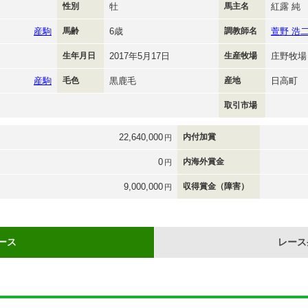
性別
牡
馬主名
紅露 純
産駒
馬齢
6歳
調教師名
萱野 浩
生年月日
2017年5月17日
生産牧場
庄野牧場
産駒
毛色
黒鹿毛
産地
日高町
取引市場
22,640,000
内付加賞
円
0
内海外賞金
円
9,000,000
収得賞金（障害）
円
ース
レース