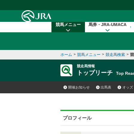
本文へ移動する
競馬メニュー
馬券・JRA-UMACA
ホーム
>
競馬メニュー
>
競走馬検索
>
競
競走馬情報
トップリーチ
Top Re
開催お知らせ
出馬表
オッズ
プロフィール