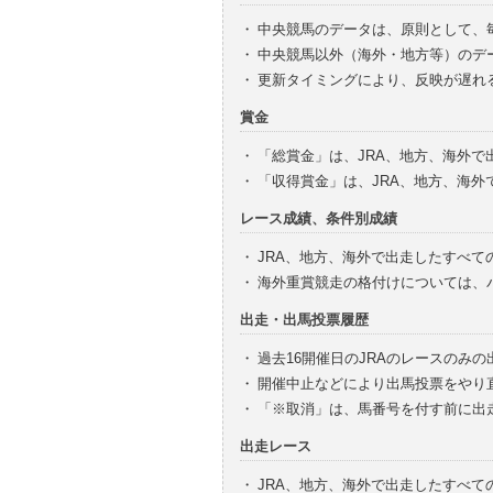
・
中央競馬のデータは、原則として、
・
中央競馬以外（海外・地方等）のデ
・
更新タイミングにより、反映が遅れ
賞金
・
「総賞金」は、JRA、地方、海外
・
「収得賞金」は、JRA、地方、海
レース成績、条件別成績
・
JRA、地方、海外で出走したすべて
・
海外重賞競走の格付けについては、
出走・出馬投票履歴
・
過去16開催日のJRAのレースのみ
・
開催中止などにより出馬投票をやり
・
「※取消」は、馬番号を付す前に出
出走レース
・
JRA、地方、海外で出走したすべ