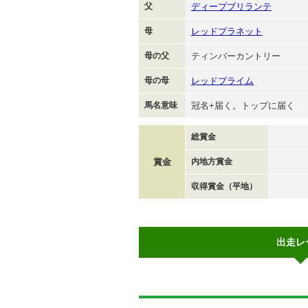
父
ディープブリランテ
母
レッドプラネット
母の父
ティンバーカントリー
母の母
レッドプライム
馬名意味
冠名+届く。トップに届く
総賞金
賞金
内地方賞金
収得賞金（平地）
出走レ