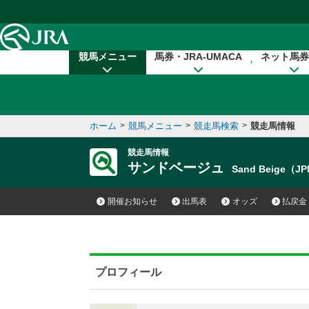
本文へ移動する
競馬メニュー
馬券・JRA-UMACA
ネット馬券
ホーム
>
競馬メニュー
>
競走馬検索
>
競走馬情報
競走馬情報
サンドベージュ
Sand Beige（J
開催お知らせ
出馬表
オッズ
払戻金
プロフィール