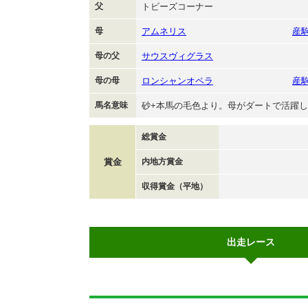
父
トビーズコーナー
母
アムネリス
産
母の父
サウスヴィグラス
母の母
ロンシャンオペラ
産
馬名意味
砂+本馬の毛色より。母がダートで活躍
総賞金
賞金
内地方賞金
収得賞金（平地）
出走レース