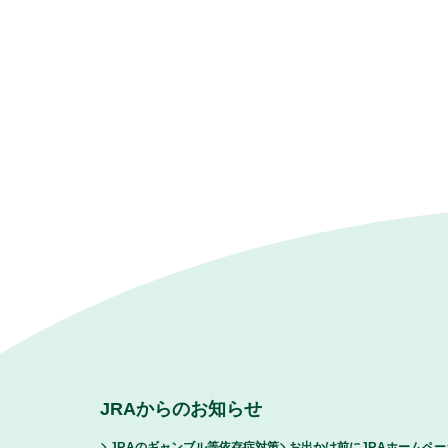
JRAからのお知らせ
JRAのギャンブル等依存症対策
お出かけ前にJRAホームペ