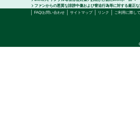
ファンからの悪質な誹謗中傷および脅迫行為等に対する厳正な
FAQ/お問い合わせ
サイトマップ
リンク
ご利用に際し