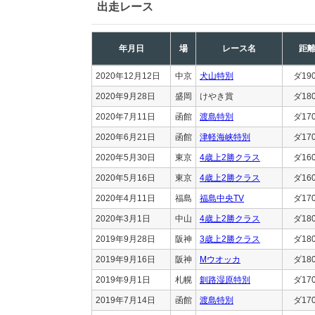
出走レース
年月日
場
レース名
距
2020年12月12日
中京
犬山特別
ダ19
2020年9月28日
盛岡
けやき賞
ダ18
2020年7月11日
函館
渡島特別
ダ17
2020年6月21日
函館
津軽海峡特別
ダ17
2020年5月30日
東京
4歳上2勝クラス
ダ16
2020年5月16日
東京
4歳上2勝クラス
ダ16
2020年4月11日
福島
福島中央TV
ダ17
2020年3月1日
中山
4歳上2勝クラス
ダ18
2019年9月28日
阪神
3歳上2勝クラス
ダ18
2019年9月16日
阪神
Mウオッカ
ダ18
2019年9月1日
札幌
釧路湿原特別
ダ17
2019年7月14日
函館
渡島特別
ダ17