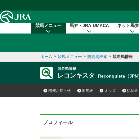
本文へ移動する
競馬メニュー
馬券・JRA-UMACA
ネット馬券
ホーム
>
競馬メニュー
>
競走馬検索
>
競走馬情報
競走馬情報
レコンキスタ
Reconquista（JP
開催お知らせ
出馬表
オッズ
払戻金
プロフィール