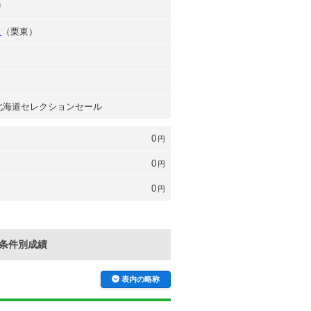
秀
之
（栗東）
年 北海道セレクションセール
0
円
0
円
0
円
条件別成績
表内の略称