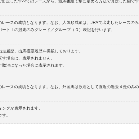
外で出走したすべてのレースから、競馬番組で別に定める方法で算定した額です
のレースの成績となります。なお、人気順成績は、JRAで出走したレースの
パートⅠの競走のみグレード／グループ（Ｇ）表記を行います。
の出走履歴、出馬投票履歴を掲載しております。
直す場合は、表示されません。
走取消になった場合に表示されます。
てのレースの成績となります。なお、外国馬は原則として直近の過去４走のみ
ィングが表示されます。
です。