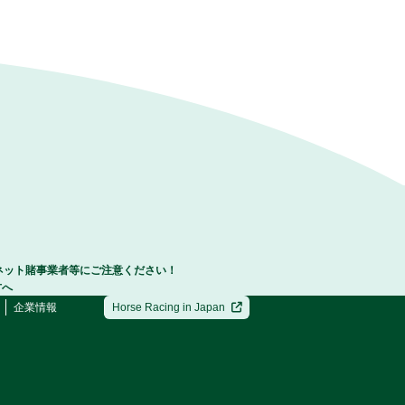
ネット賭事業者等にご注意ください！
方へ
企業情報
Horse Racing in Japan