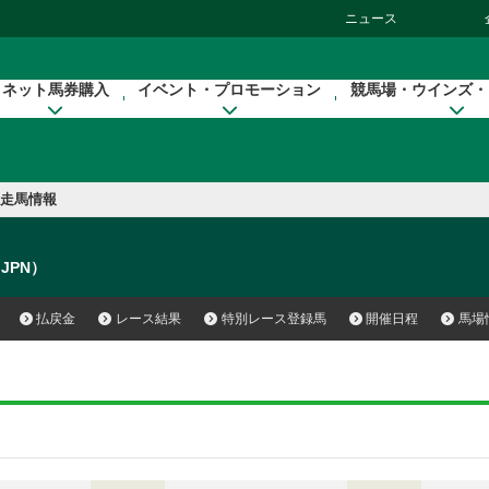
ニュース
ネット馬券購入
イベント・プロモーション
競馬場・ウインズ・
走馬情報
e（JPN）
払戻金
レース結果
特別レース登録馬
開催日程
馬場