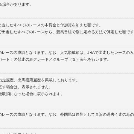
る場合があります。
で出走したすべてのレースの本賞金と付加賞を加えた額です。
外で出走したすべてのレースから、競馬番組で別に定める方法で算定した額です
のレースの成績となります。なお、人気順成績は、JRAで出走したレースの
パートⅠの競走のみグレード／グループ（Ｇ）表記を行います。
の出走履歴、出馬投票履歴を掲載しております。
直す場合は、表示されません。
走取消になった場合に表示されます。
てのレースの成績となります。なお、外国馬は原則として直近の過去４走のみ