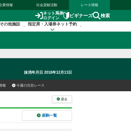
企業情報
社会貢献活動
レース情報
ネット馬券
検索
ビギナーズ
ログイン
その他施設
指定席・入場券ネット予約
抹消年月日 2018年12月13日
情報
今週の注目レース
戻る
産駒一覧