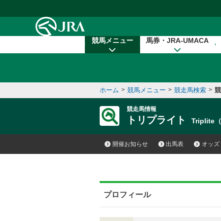
本文へ移動する
競馬メニュー
馬券・JRA-UMACA
ホーム
>
競馬メニュー
>
競走馬検索
>
競
競走馬情報
トリプライト
Triplit
開催お知らせ
出馬表
オッズ
プロフィール