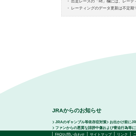
・
出走レースの「Rt」欄には、レーテ
・
レーティングのデータ更新は不定期
JRAからのお知らせ
JRAのギャンブル等依存症対策
お出かけ前にJ
ファンからの悪質な誹謗中傷および脅迫行為等に
FAQ/お問い合わせ
サイトマップ
リンク