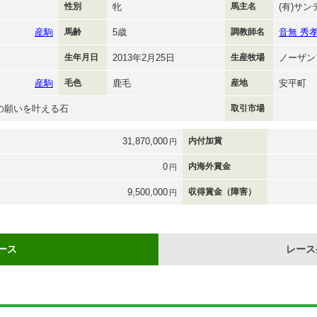
性別
牝
馬主名
(有)サ
産駒
馬齢
5歳
調教師名
音無 秀
生年月日
2013年2月25日
生産牧場
ノーザン
産駒
毛色
鹿毛
産地
安平町
の願いを叶える石
取引市場
31,870,000
内付加賞
円
0
内海外賞金
円
9,500,000
収得賞金（障害）
円
ース
レース