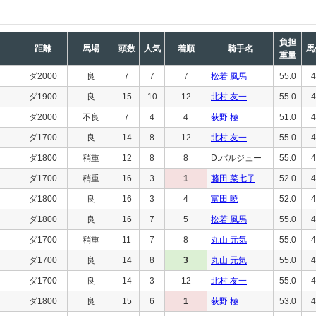
負担
距離
馬場
頭数
人気
着順
騎手名
馬
重量
ダ2000
良
7
7
7
松若 風馬
55.0
4
ダ1900
良
15
10
12
北村 友一
55.0
4
ダ2000
不良
7
4
4
荻野 極
51.0
4
ダ1700
良
14
8
12
北村 友一
55.0
4
ダ1800
稍重
12
8
8
D.バルジュー
55.0
4
ダ1700
稍重
16
3
1
藤田 菜七子
52.0
4
ダ1800
良
16
3
4
富田 暁
52.0
4
ダ1800
良
16
7
5
松若 風馬
55.0
4
ダ1700
稍重
11
7
8
丸山 元気
55.0
4
ダ1700
良
14
8
3
丸山 元気
55.0
4
ダ1700
良
14
3
12
北村 友一
55.0
4
ダ1800
良
15
6
1
荻野 極
53.0
4