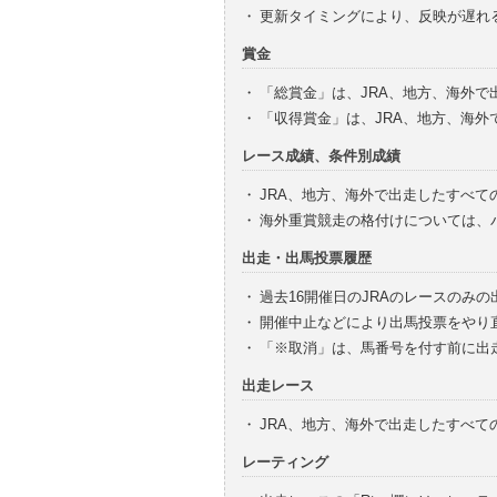
・
更新タイミングにより、反映が遅れ
賞金
・
「総賞金」は、JRA、地方、海外
・
「収得賞金」は、JRA、地方、海
レース成績、条件別成績
・
JRA、地方、海外で出走したすべて
・
海外重賞競走の格付けについては、
出走・出馬投票履歴
・
過去16開催日のJRAのレースのみ
・
開催中止などにより出馬投票をやり
・
「※取消」は、馬番号を付す前に出
出走レース
・
JRA、地方、海外で出走したすべ
レーティング