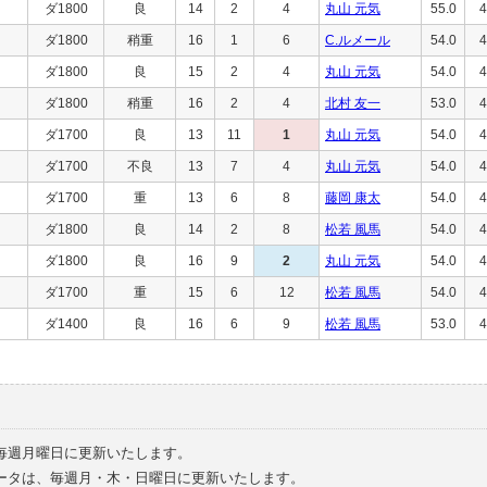
ダ1800
良
14
2
4
丸山 元気
55.0
4
ダ1800
稍重
16
1
6
C.ルメール
54.0
4
ダ1800
良
15
2
4
丸山 元気
54.0
4
ダ1800
稍重
16
2
4
北村 友一
53.0
4
ダ1700
良
13
11
1
丸山 元気
54.0
4
ダ1700
不良
13
7
4
丸山 元気
54.0
4
ダ1700
重
13
6
8
藤岡 康太
54.0
4
ダ1800
良
14
2
8
松若 風馬
54.0
4
ダ1800
良
16
9
2
丸山 元気
54.0
4
ダ1700
重
15
6
12
松若 風馬
54.0
4
ダ1400
良
16
6
9
松若 風馬
53.0
4
毎週月曜日に更新いたします。
ータは、毎週月・木・日曜日に更新いたします。