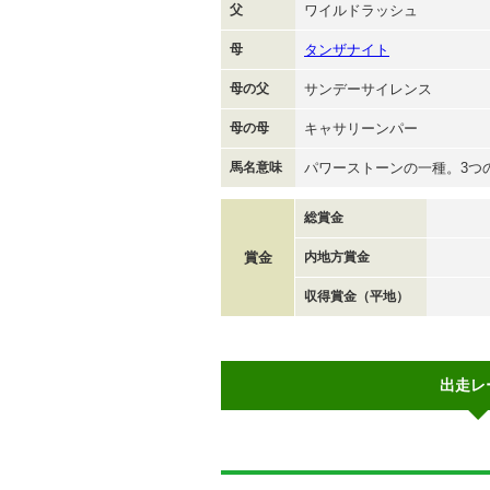
父
ワイルドラッシュ
母
タンザナイト
母の父
サンデーサイレンス
母の母
キャサリーンパー
馬名意味
パワーストーンの一種。3つ
総賞金
賞金
内地方賞金
収得賞金（平地）
出走レ