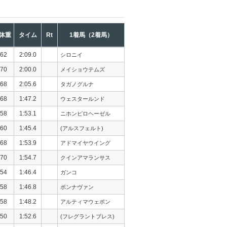
体重
タイム
Rt
1着馬（2着馬）
62
2:09.0
シロニイ
70
2:00.0
メイショウテムズ
68
2:05.6
タガノグルナ
68
1:47.2
ウェスタールンド
58
1:53.1
ニホンピロヘーゼル
60
1:45.4
(アルスフェルト)
68
1:53.9
アドマイヤウイング
70
1:54.7
クインアマランサス
54
1:46.4
ガンコ
58
1:46.8
ボンナヴァン
58
1:48.2
アルティマウェポン
50
1:52.6
(フレグラントブレス)