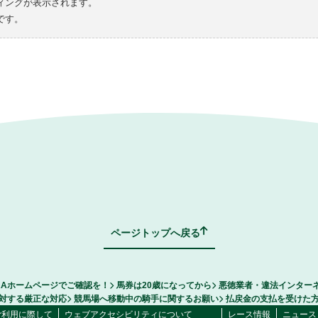
ィングが表示されます。
です。
ページトップへ戻る
RAホームページでご確認を！
馬券は20歳になってから
悪徳業者・違法インター
対する厳正な対応
競馬場へ移動中の騎手に関するお願い
払戻金の支払を受けた
ご利用に際して
ウェブアクセシビリティについて
レース情報
ニュース